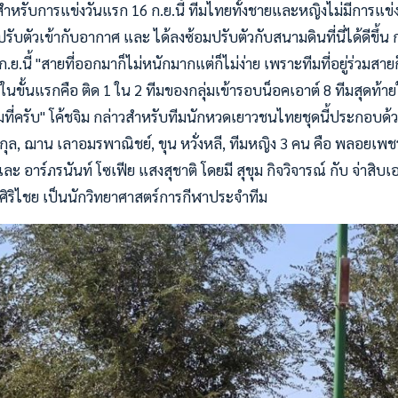
า สำหรับการแข่งวันแรก 16 ก.ย.นี้ ทีมไทยทั้งชายและหญิงไม่มีการแข่งข
รับตัวเข้ากับอากาศ และ ได้ลงซ้อมปรับตัวกับสนามดินที่นี่ได้ดีขึ้น
ย.นี้ "สายที่ออกมาก็ไม่หนักมากแต่ก็ไม่ง่าย เพราะทีมที่อยู่ร่วมสายก็ถือ
นขั้นแรกคือ ติด 1 ใน 2 ทีมของกลุ่มเข้ารอบน็อคเอาต์ 8 ทีมสุดท้ายให
็มที่ครับ" โค้ชจิม กล่าวสำหรับทีมนักหวดเยาวชนไทยชุดนี้ประกอบด้
ุล, ฌาน เลาอมรพาณิชย์, ขุน หวั่งหลี, ทีมหญิง 3 คน คือ พลอยเพชร
ะ อาร์ภรนันท์ โซเฟีย แสงสุชาติ โดยมี สุขุม กิจวิจารณ์ กับ จ่าสิบเ
ศิริไชย เป็นนักวิทยาศาสตร์การกีฬาประจำทีม