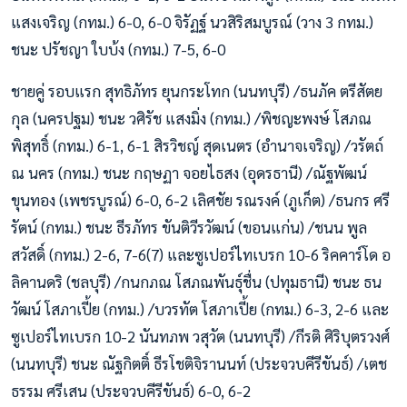
แสงเจริญ (กทม.) 6-0, 6-0 จิรัฏฐ์ นวสิริสมบูรณ์ (วาง 3 กทม.)
ชนะ ปรัชญา ใบบ้ง (กทม.) 7-5, 6-0
ชายคู่ รอบแรก สุทธิภัทร ยุนกระโทก (นนทบุรี) /ธนภัค ตรีสัตย
กุล (นครปฐม) ชนะ วศิรัช แสงมิ่ง (กทม.) /พิชญะพงษ์ โสภณ
พิสุทธิ์ (กทม.) 6-1, 6-1 สิรวิชญ์ สุดเนตร (อำนาจเจริญ) /วรัตถ์
ณ นคร (กทม.) ชนะ กฤษฏา จอยไธสง (อุดรธานี) /ณัฐพัฒน์
ขุนทอง (เพชรบูรณ์) 6-0, 6-2 เลิศชัย รณรงค์ (ภูเก็ต) /ธนกร ศรี
รัตน์ (กทม.) ชนะ ธีรภัทร ขันติวีรวัฒน์ (ขอนแก่น) /ชนน พูล
สวัสดิ์ (กทม.) 2-6, 7-6(7) และซูเปอร์ไทเบรก 10-6 ริคคาร์โด อ
ลิคานดริ (ชลบุรี) /กนกภณ โสภณพันธุ์ชื่น (ปทุมธานี) ชนะ ธน
วัฒน์ โสภาเปี้ย (กทม.) /บวรทัต โสภาเปี้ย (กทม.) 6-3, 2-6 และ
ซูเปอร์ไทเบรก 10-2 นันทภพ วสุวัต (นนทบุรี) /กีรติ ศิริบุตรวงศ์
(นนทบุรี) ชนะ ณัฐกิตติ์ ธีรโชติจิรานนท์ (ประจวบคีรีขันธ์) /เตช
ธรรม ศรีเสน (ประจวบคีรีขันธ์) 6-0, 6-2