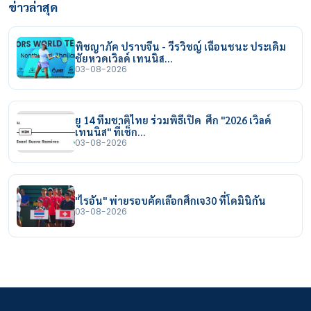
ข่าวล่าสุด
พิชญาภัค ปราบจีน - วีรวิชญ์ เฉือนชนะ ประเดิม
ชัยหวดเวิลด์ เทนนิส…
03-08-2026
ยู 14 ทีมชาติไทย ร่วมพิธีเปิด ศึก "2026 เวิลด์
เทนนิส" ที่เช็ก…
03-08-2026
"ไรอัน" พ่ายรอบคัดเลือกศึกเจ30 ที่โดมินิกัน
03-08-2026