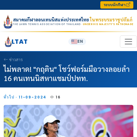
Skip to content
ระบบนักกีฬา
สมาคมกีฬาลอนเทนนิสแห่งประเทศไทย
ในพระบรมราชูปถัมภ์
THE LAWN TENNIS ASSOCIATION OF THAILAND
· UNDER HIS MAJESTY’S PATRONAGE
LTAT
EN
ข่าวสาร
ไม่พลาด! "กฤติน" โชว์ฟอร์มมือวางลอยลำ
16 คนเทนนิสหาแชมป์ปทท.
ทั่วไป · 11-09-2024
16