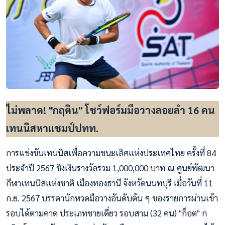
ไม่พลาด! "กฤติน" โชว์ฟอร์มมือวางลอยลำ 16 คน
เทนนิสหาแชมป์ปทท.
การแข่งขันเทนนิสเพื่อความชนะเลิศแห่งประเทศไทย ครั้งที่ 84
ประจำปี 2567 ชิงเงินรางวัลรวม 1,000,000 บาท ณ ศูนย์พัฒนา
กีฬาเทนนิสแห่งชาติ เมืองทองธานี จังหวัดนนทบุรี เมื่อวันที่ 11
ก.ย. 2567 บรรดานักหวดมือวางอันดับต้น ๆ ของรายการผ่านเข้า
รอบได้ตามคาด ประเภทชายเดี่ยว รอบสาม (32 คน) "ก็อต" ก