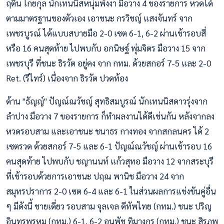
ฤติน โกยกุล นักเทนนิสหนุ่มพังงา มือวาง 4 ของรายการ หวดได้
ตามมาตรฐานของตัวเอง เอาชนะ กรวิชญ์ แสงจันทร์ จาก
เพชรบูรณ์ ได้แบบสบายมือ 2-0 เซต 6-1, 6-2 ผ่านเข้ารอบสี่
หรือ 16 คนสุดท้าย ไปพบกับ อกนิษฐ์ พุ่มจิตร มือวาง 15 จาก
เพชรบุรี ที่ชนะ ธิรวัต อยู่คง จาก กทม. ด้วยสกอร์ 7-5 และ 2-0
Ret. (รีไทร์) เนื่องจาก ธิรวัต ปวดท้อง
ด้าน "ธัญญ์" ปัญณ์ณวัชญ์ สุทธิสมบูรณ์ นักเทนนิสดาวรุ่งจาก
ลำปาง มือวาง 7 ของรายการ ก็ทำผลงานได้ดีเช่นกัน หลังจากลง
หวดรอบสาม และเอาชนะ ชนาธร กางทอง จากสกลนคร ได้ 2
เซตรวด ด้วยสกอร์ 7-5 และ 6-1 ปัญณ์ณวัชญ์ ผ่านเข้ารอบ 16
คนสุดท้าย ไปพบกับ ชญานนท์ แก้วสุทอ มือวาง 12 จากสระบุรี
ที่เข้ารอบด้วยการเอาชนะ ปฤณ พานิช มือวาง 24 จาก
สมุทรปราการ 2-0 เซต 6-4 และ 6-1 ในส่วนผลการแข่งขันคู่อื่น
ๆ มีดังนี้ ชายเดี่ยว รอบสาม จุลเจล ดีทัพไทย (กทม.) ชนะ ปริญ
อินทรพรหม (กทม.) 6-1, 6-2 อนพัช ทิมางกูร (กทม.) ชนะ สิรภพ