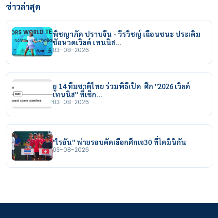
ข่าวล่าสุด
พิชญาภัค ปราบจีน - วีรวิชญ์ เฉือนชนะ ประเดิม
ชัยหวดเวิลด์ เทนนิส…
03-08-2026
ยู 14 ทีมชาติไทย ร่วมพิธีเปิด ศึก "2026 เวิลด์
เทนนิส" ที่เช็ก…
03-08-2026
"ไรอัน" พ่ายรอบคัดเลือกศึกเจ30 ที่โดมินิกัน
03-08-2026