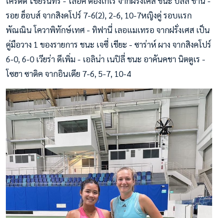
เครดิต ไชยรินทร์ - โลอิค ตองเกเร จากฝรั่งเศส ชนะ บิลล์ ชาน -
รอย ฮ็อบส์ จากสิงคโปร์ 7-6(2), 2-6, 10-7หญิงคู่ รอบแรก
พัณณิน โควาพิทักษ์เทศ - ทิฟานี่ เลอแมเทรอ จากฝรั่งเศส เป็น
คู่มือวาง 1 ของรายการ ชนะ เจซี่ เชียะ - ซาร่าห์ ผาง จากสิงคโปร์
6-0, 6-0 เวียร่า ดีเพิ่ม - เอลิน่า เนปิลี่ ชนะ อาคันคชา นิตตูเร -
โซฮา ซาดิค จากอินเดีย 7-6, 5-7, 10-4