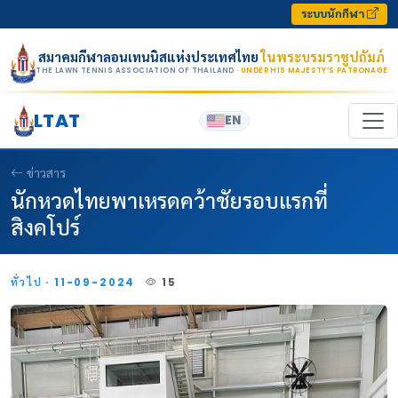
Skip to content
ระบบนักกีฬา
สมาคมกีฬาลอนเทนนิสแห่งประเทศไทย
ในพระบรมราชูปถัมภ์
THE LAWN TENNIS ASSOCIATION OF THAILAND
· UNDER HIS MAJESTY’S PATRONAGE
LTAT
EN
ข่าวสาร
นักหวดไทยพาเหรดคว้าชัยรอบแรกที่
สิงคโปร์
ทั่วไป · 11-09-2024
15