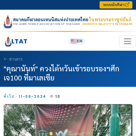
Skip to content
ระบบนักกีฬา
สมาคมกีฬาลอนเทนนิสแห่งประเทศไทย
ในพระบรมราชูปถัมภ์
THE LAWN TENNIS ASSOCIATION OF THAILAND
· UNDER HIS MAJESTY’S PATRONAGE
LTAT
EN
ข่าวสาร
"คุณานันท์" ควงไต้หวันเข้ารอบรองฯศึก
เจ100 ที่มาเลเซีย
ทั่วไป · 11-09-2024
10