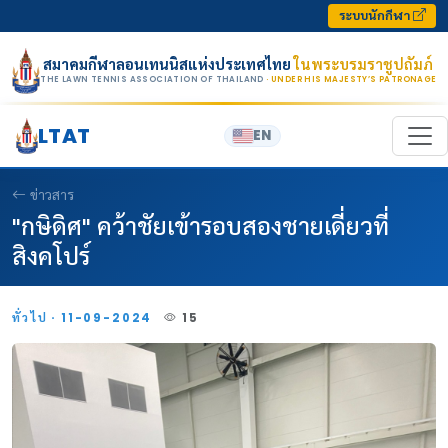
Skip to content
ระบบนักกีฬา
สมาคมกีฬาลอนเทนนิสแห่งประเทศไทย
ในพระบรมราชูปถัมภ์
THE LAWN TENNIS ASSOCIATION OF THAILAND
· UNDER HIS MAJESTY’S PATRONAGE
LTAT
EN
ข่าวสาร
"กษิดิศ" คว้าชัยเข้ารอบสองชายเดี่ยวที่
สิงคโปร์
ทั่วไป · 11-09-2024
15