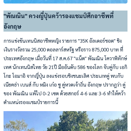
"พัณณิน" ควงญี่ปุ่นคว้ารองแชมป์ศึกอาชีพที่
อังกฤษ
การแข่งขันเทนนิสอาชีพหญิง รายการ "35K อัลเดอร์ชอต" ชิง
เงินรางวัลรวม 25,000 ดอลลาร์สหรัฐ หรือราว 875,000 บาท ที่
ประเทศอังกฤษ เมื่อวันที่ 17 ส.ค.67 "แน็ต" พัณณิน โควาพิทักษ์
เทศ นักเทนนิสไทย วัย 21ปี มืออันดับ 586 ของโลก จับคู่กับ เอกิ
โกะ โอมาอิ จากญี่ปุ่น ลงแข่งรอบชิงชนะเลิศ ประเภทคู่ พบกับ
เนียคธ่า เบนส์ กับ หมิง เก๋อ ซู คู่หวดเจ้าถิ่น อังกฤษ ปรากฎว่า คู่
ของ พัณณิน แพ้ไป 0-2 เซต ด้วยสกอร์ 4-6 และ 3-6 ทำให้คว้า
ตำแหน่งรองแชมป์รายการนี้