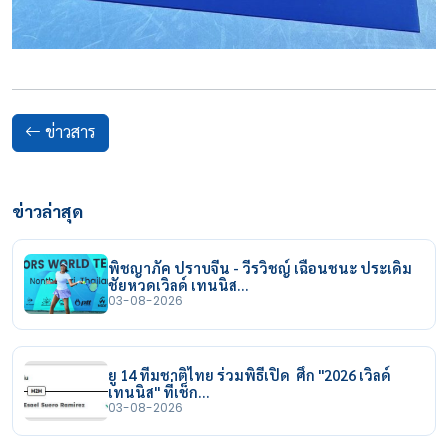
ข่าวสาร
ข่าวล่าสุด
พิชญาภัค ปราบจีน - วีรวิชญ์ เฉือนชนะ ประเดิม
ชัยหวดเวิลด์ เทนนิส…
03-08-2026
ยู 14 ทีมชาติไทย ร่วมพิธีเปิด ศึก "2026 เวิลด์
เทนนิส" ที่เช็ก…
03-08-2026