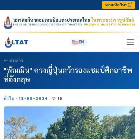
Skip to content
ระบบนักกีฬา
สมาคมกีฬาลอนเทนนิสแห่งประเทศไทย
ในพระบรมราชูปถัมภ์
THE LAWN TENNIS ASSOCIATION OF THAILAND
· UNDER HIS MAJESTY’S PATRONAGE
LTAT
EN
ข่าวสาร
"พัณณิน" ควงญี่ปุ่นคว้ารองแชมป์ศึกอาชีพ
ที่อังกฤษ
ทั่วไป · 18-08-2024
15