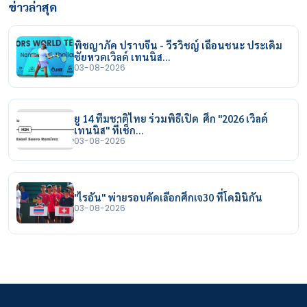
ข่าวล่าสุด
พิชญาภัค ปราบจีน - วีรวิชญ์ เฉือนชนะ ประเดิม
ชัยหวดเวิลด์ เทนนิส…
03-08-2026
ยู 14 ทีมชาติไทย ร่วมพิธีเปิด ศึก "2026 เวิลด์
เทนนิส" ที่เช็ก…
03-08-2026
"ไรอัน" พ่ายรอบคัดเลือกศึกเจ30 ที่โดมินิกัน
03-08-2026