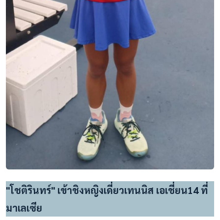
"โชติรินทร์" เข้าชิงหญิงเดี่ยวเทนนิส เอเชี่ยน14 ที่
มาเลเซีย