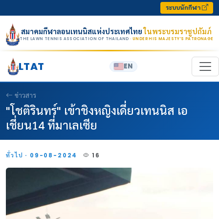
Skip to content
ระบบนักกีฬา
สมาคมกีฬาลอนเทนนิสแห่งประเทศไทย
ในพระบรมราชูปถัมภ์
THE LAWN TENNIS ASSOCIATION OF THAILAND
· UNDER HIS MAJESTY’S PATRONAGE
LTAT
EN
ข่าวสาร
"โชติรินทร์" เข้าชิงหญิงเดี่ยวเทนนิส เอ
เชี่ยน14 ที่มาเลเซีย
ทั่วไป · 09-08-2024
16