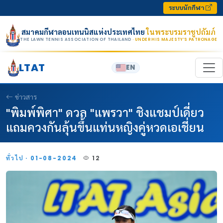
Skip to content
ระบบนักกีฬา
สมาคมกีฬาลอนเทนนิสแห่งประเทศไทย
ในพระบรมราชูปถัมภ์
THE LAWN TENNIS ASSOCIATION OF THAILAND
· UNDER HIS MAJESTY’S PATRONAGE
LTAT
EN
ข่าวสาร
"พิมพ์พิศา" ดวล "แพรวา" ชิงแชมป์เดี่ยว
แถมควงกันลุ้นขึ้นแท่นหญิงคู่หวดเอเชี่ยน
ทั่วไป · 01-08-2024
12