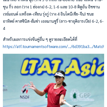
ชุน กิ่ว ลอก (วาง 1 ฮ่องกง) 6-2, 1-6 และ 10-8 ติตูอัน อิชซาน
เรย์มอนด์ แพร็อด-เทียน รุ่งกู่ (วาง 4 อินโดนีเซีย-จีน) ชนะ
อาทิตย์ คาสซินิส-ฮัมซ่า เอลมานซูรี่ (ลาว-ซาอุดิอารเบีย) 6-2, 6-
4
สำหรับผลการแข่งขันคู่อื่น ๆ ดูรายละเอียดได้ที่
https://atf.tournamentsoftware.com/.../6d391ba3.../Matche