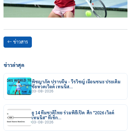
ข่าวสาร
ข่าวล่าสุด
พิชญาภัค ปราบจีน - วีรวิชญ์ เฉือนชนะ ประเดิม
ชัยหวดเวิลด์ เทนนิส…
03-08-2026
ยู 14 ทีมชาติไทย ร่วมพิธีเปิด ศึก "2026 เวิลด์
เทนนิส" ที่เช็ก…
03-08-2026