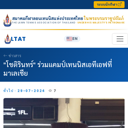
Skip to content
ระบบนักกีฬา
สมาคมกีฬาลอนเทนนิสแห่งประเทศไทย
ในพระบรมราชูปถัมภ์
THE LAWN TENNIS ASSOCIATION OF THAILAND
· UNDER HIS MAJESTY’S PATRONAGE
LTAT
EN
ข่าวสาร
"โชติรินทร์" ร่วมแคมป์เทนนิสเอทีเอฟที่
มาเลเซีย
ทั่วไป · 29-07-2024
7