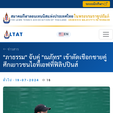
Skip to content
ระบบนักกีฬา
สมาคมกีฬาลอนเทนนิสแห่งประเทศไทย
ในพระบรมราชูปถัมภ์
THE LAWN TENNIS ASSOCIATION OF THAILAND
· UNDER HIS MAJESTY’S PATRONAGE
LTAT
EN
ข่าวสาร
"ภาธรรม" จับคู่ "ณภัทร" เข้าตัดเชือกชายคู่
ศึกเยาวชนไอทีเอฟที่ฟิลิปปินส์
ทั่วไป · 19-07-2024
16