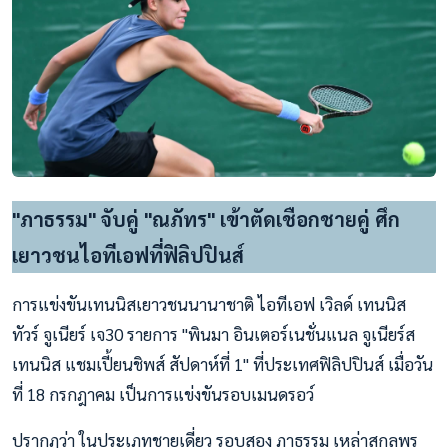
"ภาธรรม" จับคู่ "ณภัทร" เข้าตัดเชือกชายคู่ ศึก
เยาวชนไอทีเอฟที่ฟิลิปปินส์
การแข่งขันเทนนิสเยาวชนนานาชาติ ไอทีเอฟ เวิลด์ เทนนิส
ทัวร์ จูเนียร์ เจ30 รายการ "พินมา อินเตอร์เนชั่นแนล จูเนียร์ส
เทนนิส แชมเปี้ยนชิพส์ สัปดาห์ที่ 1" ที่ประเทศฟิลิปปินส์ เมื่อวัน
ที่ 18 กรกฎาคม เป็นการแข่งขันรอบเมนดรอว์
ปรากฏว่า ในประเภทชายเดี่ยว รอบสอง ภาธรรม เหล่าสกุลพร