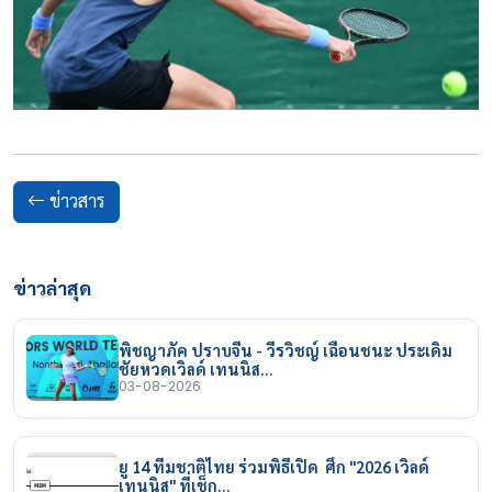
ข่าวสาร
ข่าวล่าสุด
พิชญาภัค ปราบจีน - วีรวิชญ์ เฉือนชนะ ประเดิม
ชัยหวดเวิลด์ เทนนิส…
03-08-2026
ยู 14 ทีมชาติไทย ร่วมพิธีเปิด ศึก "2026 เวิลด์
เทนนิส" ที่เช็ก…