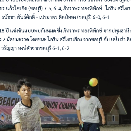
ร แก้วไซเกิด (ชลบุรี) 7-5, 6-4, ภัทราพร ทองพิทักษ์ -ไอริน ศรีไตรเฮ
ธนัชชา พันธ์ศักดิ์ - เปรมาพร ศิลป์ทอง (ชลบุรี) 6-0, 6-1
กิน 18 ปี แข่งขันแบบพบกันหมด ซึ่ง ภัทราพร ทองพิทักษ์ จากปทุมธานี 
 2 นัดชนะรวด โดยชนะ ไอริน ศรีไตรเฮือง จากชลบุรี กับ เดโบร่า ลิม
บ วรัญญา หงษ์คำจากชลบุรี 6-1, 6-2