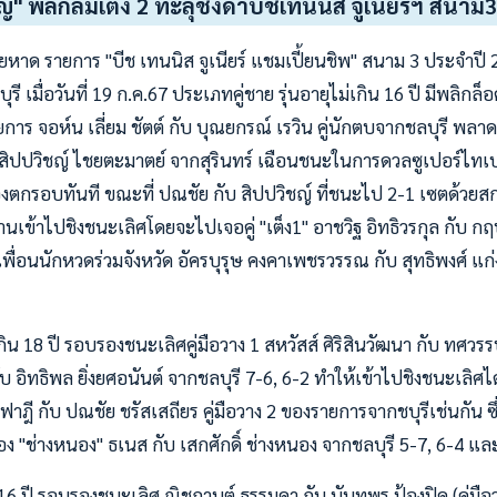
" พลิกล้มเต็ง 2 ทะลุชิงดำบีชเทนนิส จูเนียร์ฯ สนาม3
หาด รายการ "บีช เทนนิส จูเนียร์ แชมเปี้ยนชิพ" สนาม 3 ประจำปี 25
ุรี เมื่อวันที่ 19 ก.ค.67 ประเภทคู่ชาย รุ่นอายุไม่เกิน 16 ปี มีพลิ
ายการ จอห์น เลี่ยม ชัตต์ กับ บุณยกรณ์ เรวิน คู่นักตบจากชลบุรี พลา
บ สิปปวิชญ์ ไชยตะมาตย์ จากสุรินทร์ เฉือนชนะในการดวลซูเปอร์ไทเ
ต้องตกรอบทันที ขณะที่ ปณชัย กับ สิปปวิชญ์ ที่ชนะไป 2-1 เซตด้วยสก
านเข้าไปชิงชนะเลิศโดยจะไปเจอคู่ "เต็ง1" อาชวิฐ อิทธิวรกุล กับ 
ะเพื่อนนักหวดร่วมจังหวัด อัครบุรุษ คงคาเพชรวรรณ กับ สุทธิพงศ์ แก่ง
่เกิน 18 ปี รอบรองชนะเลิศคู่มือวาง 1 สหวัสส์ ศิริสินวัฒนา กับ ทศวรร
ับ อิทธิพล ยิ่งยศอนันต์ จากชลบุรี 7-6, 6-2 ทำให้เข้าไปชิงชนะเลิ
ุฟาฎี กับ ปณชัย ชรัสเสถียร คู่มือวาง 2 ของรายการจากชบุรีเช่นกัน 
้อง "ช่างหนอง" ธเนส กับ เสกศักดิ์ ช่างหนอง จากชลบุรี 5-7, 6-4 แ
ิน 16 ปี รอบรองชนะเลิศ ณิชกานต์ ธรรมดา กับ นันทพร ป้องปิด (คู่มือว