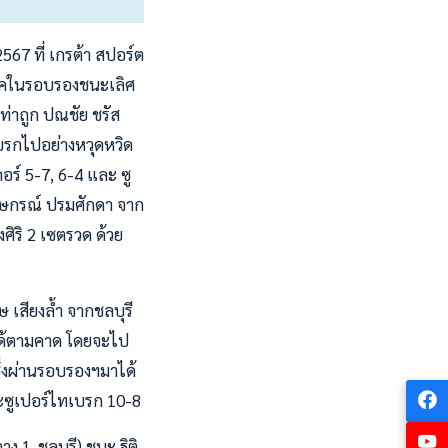
67 ที่ เกรต้า สปอร์ต
กล็อคในรอบรองชนะเลิศ
ดท่าถูก ปณชัย ชรัส
บรกไปอย่างหวุดหวิด
อร์ 5-7, 6-4 และ ซู
กฤษกรณ์ ปรมศักดา จาก
ศิริ 2 เซตรวด ด้วย
ษ เสียงล้ำ จากชลบุรี
ศได้ตามคาด โดยจะไป
ซึ่งผ่านรอบรองฯมาได้
ละซูเปอร์ไทเบรก 10-8
าง 1-ชลบุรี) ชนะ ฐิติ