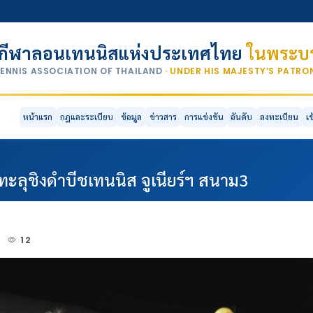
กีฬาลอนเทนนิสแห่งประเทศไทย
ในพระบร
TENNIS ASSOCIATION OF THAILAND
· UNDER HIS MAJESTY’S PATR
หน้าแรก
กฎและระเบียบ
ข้อมูล
ข่าวสาร
การแข่งขัน
อันดับ
ลงทะเบียน
เ
 ทะลุชิงดำบีชเทนนิส จูเนียร์ฯ สนาม3
4
12