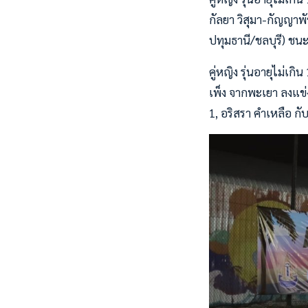
กัลยา วิสุมา-กัญญาพัช
ปทุมธานี/ชลบุรี) ชนะ 
คู่หญิง รุ่นอายุไม่เ
เพ็ง จากพะเยา ลงแข่ง
1, อริสรา คำเหลือ กั