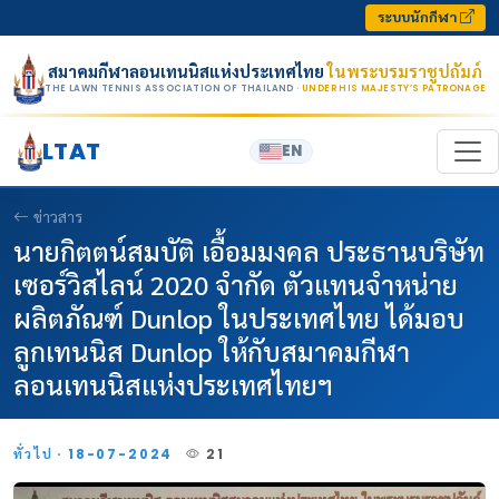
Skip to content
ระบบนักกีฬา
สมาคมกีฬาลอนเทนนิสแห่งประเทศไทย
ในพระบรมราชูปถัมภ์
THE LAWN TENNIS ASSOCIATION OF THAILAND
· UNDER HIS MAJESTY’S PATRONAGE
LTAT
EN
ข่าวสาร
นายกิตตน์สมบัติ เอื้อมมงคล ประธานบริษัท
เซอร์วิสไลน์ 2020 จำกัด ตัวแทนจำหน่าย
ผลิตภัณฑ์ Dunlop ในประเทศไทย ได้มอบ
ลูกเทนนิส Dunlop ให้กับสมาคมกีฬา
ลอนเทนนิสแห่งประเทศไทยฯ
ทั่วไป · 18-07-2024
21