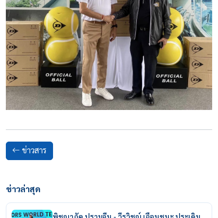
ข่าวสาร
ข่าวล่าสุด
พิชญาภัค ปราบจีน - วีรวิชญ์ เฉือนชนะ ประเดิม