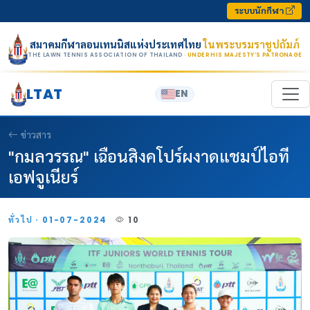
Skip to content
ระบบนักกีฬา
สมาคมกีฬาลอนเทนนิสแห่งประเทศไทย
ในพระบรมราชูปถัมภ์
THE LAWN TENNIS ASSOCIATION OF THAILAND
· UNDER HIS MAJESTY’S PATRONAGE
LTAT
EN
ข่าวสาร
"กมลวรรณ" เฉือนสิงคโปร์ผงาดแชมป์ไอที
เอฟจูเนียร์
ทั่วไป · 01-07-2024
10