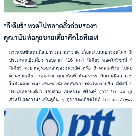
"ลีเดียร์" หวดไม่พลาดลิ่วก่อนรองฯ
คุณานันท์ฉลุยชายเดี่ยวศึกไอทีเอฟ
  การแข่งขันเทนนิสเยาวชนนานาชาติ เก็บคะแนนเยาวชนโลก ไอทีเอฟ เ
  ประเภทหญิงเดี่ยว รอบสาม (16 คน) ลีเดียร์ พอดโกริชานี่ น
  ลีเดียร์ ทะยานสู่รอบก่อนรองชนะเลิศ หรือ 8 คนสุดท้าย ไปพบ
  ด้านชายเดี่ยว รอบสาม คุณานันท์ พันธราธร นักเทนนิสเยาวชนไ
  ในส่วนผลการแข่งขันของนักเทนนิสเยาวชนไทยรายอื่น มีดังนี้ 
  ประเภทชายเดี่ยว รอบสาม ภพธรรม ศรีวงษ์ (วาง 9) แพ้ ยูกิ 
  สำหรับผลการแข่งขันคู่อื่น ๆ ดูรายละเอียดได้ที่ http