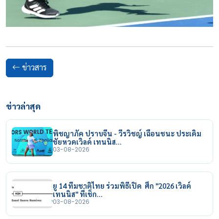
ข่าวสาร
ข่าวล่าสุด
พิชญาภัค ปราบจีน - วีรวิชญ์ เฉือนชนะ ประเดิม
ชัยหวดเวิลด์ เทนนิส…
03-08-2026
ยู 14 ทีมชาติไทย ร่วมพิธีเปิด ศึก "2026 เวิลด์
เทนนิส" ที่เช็ก…
03-08-2026