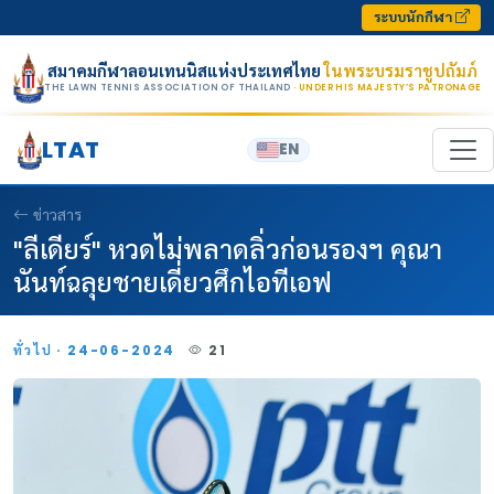
Skip to content
ระบบนักกีฬา
สมาคมกีฬาลอนเทนนิสแห่งประเทศไทย
ในพระบรมราชูปถัมภ์
THE LAWN TENNIS ASSOCIATION OF THAILAND
· UNDER HIS MAJESTY’S PATRONAGE
LTAT
EN
ข่าวสาร
"ลีเดียร์" หวดไม่พลาดลิ่วก่อนรองฯ คุณา
นันท์ฉลุยชายเดี่ยวศึกไอทีเอฟ
ทั่วไป · 24-06-2024
21