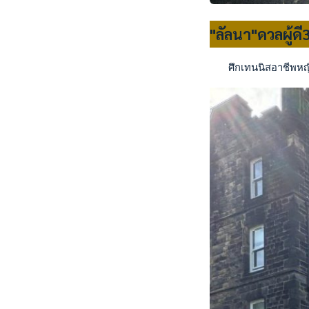
"ลัลนา"ดวลผู้ด
   ศึกเทนนิสอาชีพหญ