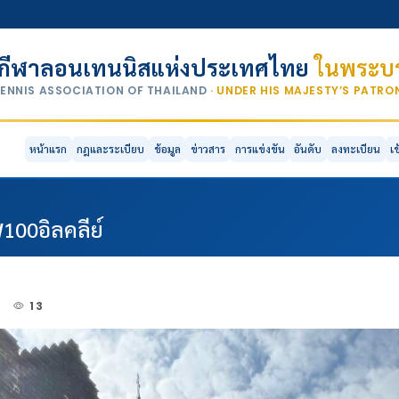
กีฬาลอนเทนนิสแห่งประเทศไทย
ในพระบร
TENNIS ASSOCIATION OF THAILAND
· UNDER HIS MAJESTY’S PATR
หน้าแรก
กฎและระเบียบ
ข้อมูล
ข่าวสาร
การแข่งขัน
อันดับ
ลงทะเบียน
เ
100อิลคลีย์
4
13