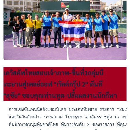
เดวิสคัพไทยสยบเจ้าภาพ-ขึ้นที่1กลุ่มบี
ทะยานสู่เพลย์ออฟ "เวิลด์กรุ๊ป 2" ทันที
"สุชัย" ขอบคุณท่านทูต-ปลื้มผลงานนักกีฬา
  การแข่งขันเทนนิสชิงแชมป์โลก ประเภททีมชาย รายการ "2024 เด
  และในวันดังกล่าว นายสุภาค โปร่งธุระ เอกอัครราชทูต ณ กรุงอัม
  ทีมนักหวดหนุ่มทีมชาติไทย ทีมวางอันดับ 2 ของรายการ ที่ตุนชั