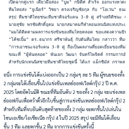
  เปิดฉากคู่แรก เดี่ยวมือสอง "บูม" กษิดิศ สำเร็จ ออกแรงหวดกั
  ทีมไทยส่ง "จูเนียร์" วิชยา ตรงเจริญชัยกุล กับ "โอเว่น" 
  สรุป ทีมชาติไทยชนะทีมชาติจอร์แดน 3-0 คู่ สร้างสถิติชนะ 4 แม
  นายสุชัย พรชัยศักดิ์อุดม นายกสมาคมกีฬาลอนเทนนิสแห่งประเทศไ
  "ผมได้ติดตามผลการแข่งขันของทีมไทยตลอด ขอแสดงความยินดีกับคณ
  "โค้ชเบิ้ม" ดร.ธนากร ศรีชาพันธุ์ กัปตันทีมไทย กล่าวว่า ทีมชาต
  "การเอาชนะจอร์แดน 3-0 คู่ ถือเป็นผลงานที่ยอดเยี่ยมของทีมไ
  ขณะที่ "ผู้พันหลอด" พันเอก วัฒนา จันทร์ไพจิตต์ กรรมการอำน
  สำหรับนักเทนนิสชายทีมชาติไทยชุดนี้ ได้แก่ แม็กซิมัส ภราพล 
อนึ่ง การแข่งขันได้แบ่งออกเป็น 2 กลุ่มๆ ละ 5 ทีม ผู้ชนะของทั้ง
2 กลุ่มจะได้เลื่อนขึ้นไปแข่งขันเพลย์ออฟเวิลด์กรุ๊ป 2 ปี ค.ศ.
2025 โดยอัตโนมัติ ขณะที่ทีมอันดับ 2 ของทั้ง 2 กลุ่ม จะแข่งเพล
ย์ออฟกันเพื่อคว้าตั๋วอีกใบขึ้นสู่การแข่งขันเพลย์ออฟเวิลด์กรุ๊ป 2
สำหรับทีมที่จบอันดับสุดท้ายของทั้ง 2 กลุ่ม จะตกชั้นไปเล่นใน
โซนเอเชีย/โอเชียเนีย กรุ๊ป 4 ในปี 2025 สรุป จะมีทีมได้เลื่อน
ชั้น 3 ทีม และตกชั้น 2 ทีม จากการแข่งขันครั้งนี้