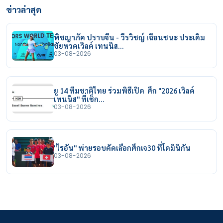
ข่าวล่าสุด
พิชญาภัค ปราบจีน - วีรวิชญ์ เฉือนชนะ ประเดิม
ชัยหวดเวิลด์ เทนนิส…
03-08-2026
ยู 14 ทีมชาติไทย ร่วมพิธีเปิด ศึก "2026 เวิลด์
เทนนิส" ที่เช็ก…
03-08-2026
"ไรอัน" พ่ายรอบคัดเลือกศึกเจ30 ที่โดมินิกัน
03-08-2026