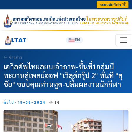
Skip to content
ระบบนักกีฬา
สมาคมกีฬาลอนเทนนิสแห่งประเทศไทย
ในพระบรมราชูปถัมภ์
THE LAWN TENNIS ASSOCIATION OF THAILAND
· UNDER HIS MAJESTY’S PATRONAGE
LTAT
EN
ข่าวสาร
เดวิสคัพไทยสยบเจ้าภาพ-ขึ้นที่1กลุ่มบี
ทะยานสู่เพลย์ออฟ "เวิลด์กรุ๊ป 2" ทันที "สุ
ชัย" ขอบคุณท่านทูต-ปลื้มผลงานนักกีฬา
ทั่วไป · 19-06-2024
14