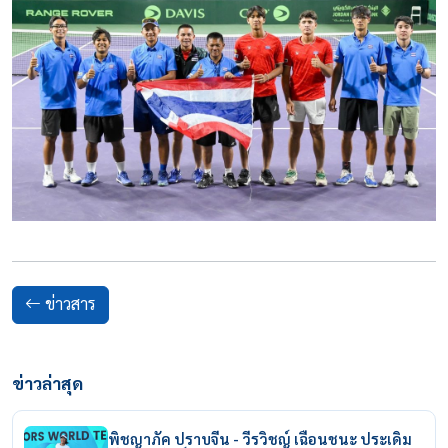
ข่าวสาร
ข่าวล่าสุด
พิชญาภัค ปราบจีน - วีรวิชญ์ เฉือนชนะ ประเดิม