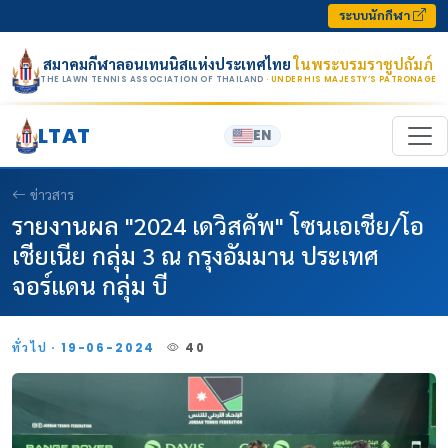
Skip to content
ระบบนักกีฬา
สมาคมกีฬาลอนเทนนิสแห่งประเทศไทย
ในพระบรมราชูปถัมภ์
THE LAWN TENNIS ASSOCIATION OF THAILAND
· UNDER HIS MAJESTY’S PATRONAGE
LTAT
EN
ข่าวสาร
รายงานผล "2024 เดวิสคัพ" โซนเอเชีย/โอ
เชียเนีย กลุ่ม 3 ณ กรุงอัมมาน ประเทศ
จอร์แดน กลุ่ม บี
ทั่วไป · 19-06-2024
40