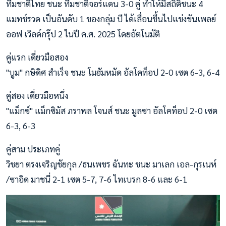
ทีมชาติไทย ชนะ ทีมชาติจอร์แดน 3-0 คู่ ทำให้มีสถิติชนะ 4
แมทช์รวด เป็นอันดับ 1 ของกลุ่ม บี ได้เลื่อนขึ้นไปแข่งขันเพลย์
ออฟ เวิลด์กรุ๊ป 2 ในปี ค.ศ. 2025 โดยอัตโนมัติ
คู่แรก เดี่ยวมือสอง
"บูม" กษิดิศ สำเร็จ ชนะ โมฮัมหมัด อัลโคท็อป 2-0 เซต 6-3, 6-4
คู่สอง เดี่ยวมือหนึ่ง
"แม็กซ์" แม็กซิมัส ภราพล โจนส์ ชนะ มูลซา อัลโคท็อป 2-0 เซต
6-3, 6-3
คู่สาม ประเภทคู่
วิชยา ตรงเจริญชัยกุล /ธนเพชร ฉันทะ ชนะ มาเลก เอล-กุรเนห์
/ซาอิด มาชนี่ 2-1 เซต 5-7, 7-6 ไทเบรก 8-6 และ 6-1