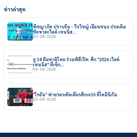
ข่าวล่าสุด
พิชญาภัค ปราบจีน - วีรวิชญ์ เฉือนชนะ ประเดิม
ชัยหวดเวิลด์ เทนนิส…
03-08-2026
ยู 14 ทีมชาติไทย ร่วมพิธีเปิด ศึก "2026 เวิลด์
เทนนิส" ที่เช็ก…
03-08-2026
"ไรอัน" พ่ายรอบคัดเลือกศึกเจ30 ที่โดมินิกัน
03-08-2026