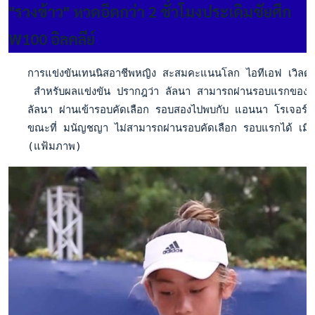
"รวงข้าว" หวดอึดกว่า 2 ชั่วโมงประเดิมชัยศึก
W100 อิลคลีย์
   การแข่งขันเทนนิสอาชีพหญิง สะสมคะแนนโลก ไอทีเอฟ เวิลด์ เ
    สำหรับผลแข่งขัน ปรากฎว่า ลัลนา สามารถผ่านรอบแรกของรอบ
   ลัลนา ผ่านเข้ารอบคัดเลือก รอบสองไปพบกับ แอนนา โรเจอร์ นั
   ขณะที่ มนัญชญา ไม่สามารถผ่านรอบคัดเลือก รอบแรกได้ เมื่อ
   (แฟ้มภาพ)