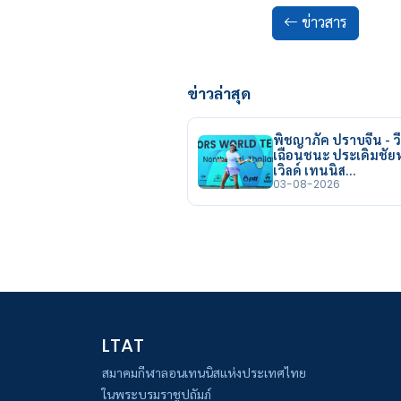
ข่าวสาร
ข่าวล่าสุด
พิชญาภัค ปราบจีน - วี
เฉือนชนะ ประเดิมชั
เวิลด์ เทนนิส…
03-08-2026
LTAT
สมาคมกีฬาลอนเทนนิสแห่งประเทศไทย
ในพระบรมราชูปถัมภ์