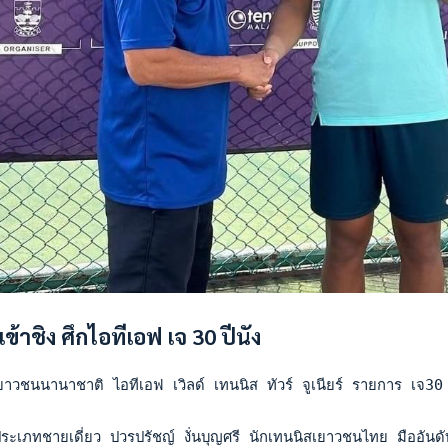
้าชิง ศึกไอทีเอฟ เจ 30 ปีนัง
าวชนนานาชาติ ไอทีเอฟ เวิลด์ เทนนิส ทัวร์ จูเนียร์ รายการ เจ30 ปี
ระเภทชายเดี่ยว ปวรปรัชญ์ งั่นบุญศรี นักเทนนิสเยาวชนไทย มืออ