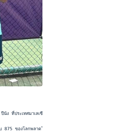
นัง ที่ประเทศมาเลเซีย เมื่อวันที่ 15 มิ.ย.67 

ันดับ 875 ของโลกพลาดโอกาสเข้าไปลุ้นแชมป์ชายเดี่ยวหลังแพ้ ไค