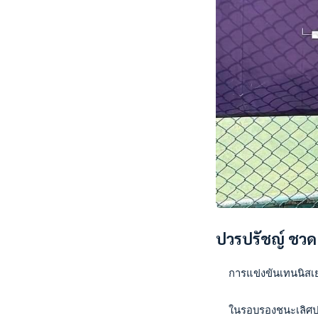
ปวรปรัชญ์ ชวดเข
  การแข่งขันเทนนิสเย
  ในรอบรองชนะเลิศป