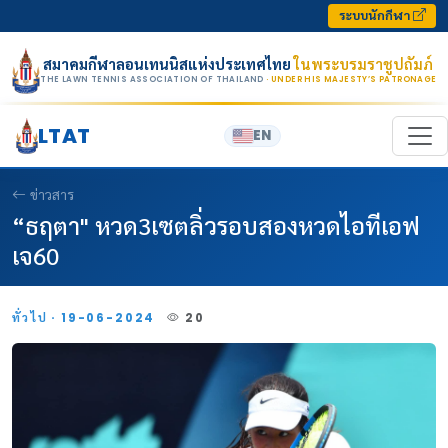
Skip to content
ระบบนักกีฬา
สมาคมกีฬาลอนเทนนิสแห่งประเทศไทย
ในพระบรมราชูปถัมภ์
THE LAWN TENNIS ASSOCIATION OF THAILAND
· UNDER HIS MAJESTY’S PATRONAGE
LTAT
EN
ข่าวสาร
“ธฤตา" หวด3เซตลิ่วรอบสองหวดไอทีเอฟ
เจ60
ทั่วไป · 19-06-2024
20