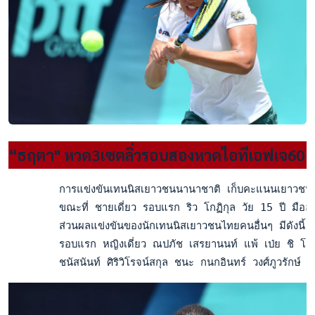
“ธฤตา" หวด3เซตลิ่วรอบสองหวดไอทีเอฟเจ60
        การแข่งขันเทนนิสเยาวชนนานาชาติ เก็บคะแนนเยาวชนโลก 
        ขณะที่ ชายเดี่ยว รอบแรก ริว โกฏิกุล วัย 15 ปี มืออั
        ส่วนผลแข่งขันของนักเทนนิสเยาวชนไทยคนอื่นๆ มีดังนี้
        รอบแรก หญิงเดี่ยว ณปภัช เสรยานนท์ แพ้ เป่ย ชิ โ
        ชนัสนันท์ ศิริวิโรจน์สกุล ชนะ กนกอินทร์ วงศ์ภูวรั