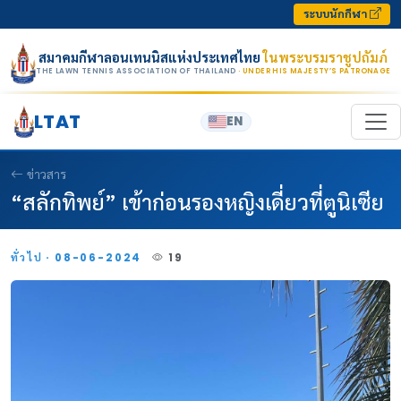
Skip to content
ระบบนักกีฬา
สมาคมกีฬาลอนเทนนิสแห่งประเทศไทย
ในพระบรมราชูปถัมภ์
THE LAWN TENNIS ASSOCIATION OF THAILAND
· UNDER HIS MAJESTY’S PATRONAGE
LTAT
EN
ข่าวสาร
“สลักทิพย์” เข้าก่อนรองหญิงเดี่ยวที่ตูนิเซีย
ทั่วไป · 08-06-2024
19