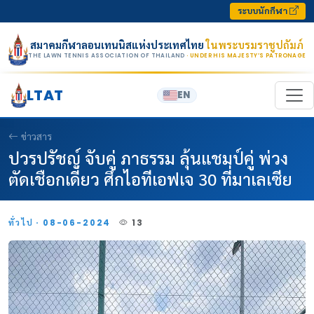
Skip to content
ระบบนักกีฬา
สมาคมกีฬาลอนเทนนิสแห่งประเทศไทย
ในพระบรมราชูปถัมภ์
THE LAWN TENNIS ASSOCIATION OF THAILAND
· UNDER HIS MAJESTY’S PATRONAGE
LTAT
EN
ข่าวสาร
ปวรปรัชญ์ จับคู่ ภาธรรม ลุ้นแชมป์คู่ พ่วง
ตัดเชือกเดี่ยว ศึกไอทีเอฟเจ 30 ที่มาเลเซีย
ทั่วไป · 08-06-2024
13