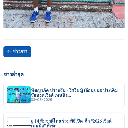
ข่าวสาร
ข่าวล่าสุด
พิชญาภัค ปราบจีน - วีรวิชญ์ เฉือนชนะ ประเดิม
ชัยหวดเวิลด์ เทนนิส…
03-08-2026
ยู 14 ทีมชาติไทย ร่วมพิธีเปิด ศึก "2026 เวิลด์
เทนนิส" ที่เช็ก…