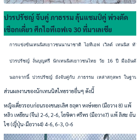
ปวรปรัชญ์ จับคู่ ภาธรรม ลุ้นแชมป์คู่ พ่วงตัด
เชือกเดี่ยว ศึกไอทีเอฟเจ 30 ที่มาเลเซีย
  การแข่งขันเทนนิสเยาวชนนานาชาติ ไอทีเอฟ เวิลด์ เทนนิส ทัวร์
  ปวรปรัชญ์ งั่นบุญศรี นักเทนนิสเยาวชนไทย วัย 16 ปี มืออัน
  นอกจากนี้ ปวรปรัชญ์ ยังจับคู่กับ ภาธรรม เหล่าสกุลพร ในฐานะ
ส่วนผลงานของนักเทนนิสไทยรายอื่นๆ ดังนี้
หญิงเดี่ยวรอบก่อนรองชนะเลิศ ธฤตา หงษ์หยก (มือวาง 8) แพ้
หลิว เหยียน (จีน) 2-6, 2-6, โยษิตา ศรีพร (มือวาง7) แพ้ ลิสะ อัน
ไซ (ญี่ปุ่น-มือวาง4) 4-6, 6-3, 0-6