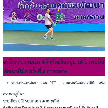
อรนิชา ปราบเต็ง 4 ลิ่วตัดเชือกรุ่น 16 ปี เทนนิส
พัฒนาฝีมือ ครั้งที่ 4 ภาคกลาง
  การแข่งขันเทนนิสเยาวชน PTT - ลอนเทนนิสพัฒนาฝีมือ ครั้งที
ส่วนผลคู่อื่นๆ
ชายเดี่ยว 8 ปี รอบก่อนรองชนะเลิศ
ดัสติน เขียวรักษา (ชลบุรี-มือวาง1) ชนะ วุฒิเมศร์ ตันติบารมี