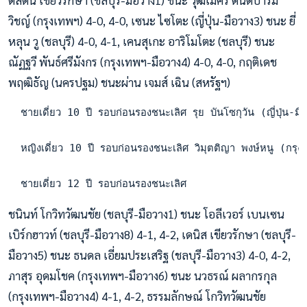
วิชญ์ (กรุงเทพฯ) 4-0, 4-0, เซนะ ไซโตะ (ญี่ปุ่น-มือวาง3) ชนะ ยี่
หลุน วู (ชลบุรี) 4-0, 4-1, เคนสุเกะ อาริโมโตะ (ชลบุรี) ชนะ
ณัฏฐวี พันธ์ศรีมังกร (กรุงเทพฯ-มือวาง4) 4-0, 4-0, กฤติเดช
พฤฒิธัญ (นครปฐม) ชนะผ่าน เจมส์ เฉิน (สหรัฐฯ)
  ชายเดี่ยว 10 ปี รอบก่อนรองชนะเลิศ รุย บันโซกุวัน (ญี่ปุ
  หญิงเดี่ยว 10 ปี รอบก่อนรองชนะเลิศ วิมุตติญา พงษ์หนู (กร
  ชายเดี่ยว 12 ปี รอบก่อนรองชนะเลิศ
ชนินท์ โกวิทวัฒนชัย (ชลบุรี-มือวาง1) ชนะ โอลีเวอร์ เบนเซน
เบิร์กฮาวท์ (ชลบุรี-มือวาง8) 4-1, 4-2, เดนิส เขียวรักษา (ชลบุรี-
มือวาง5) ชนะ ธนดล เอี่ยมประเสริฐ (ชลบุรี-มือวาง3) 4-0, 4-2,
ภาสุร อุดมโชค (กรุงเทพฯ-มือวาง6) ชนะ นวธรณ์ ผลากรกุล
(กรุงเทพฯ-มือวาง4) 4-1, 4-2, ธรรมลักษณ์ โกวิทวัฒนชัย