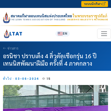
Skip to content
ระบบนักกีฬา
สมาคมกีฬาลอนเทนนิสแห่งประเทศไทย
ในพระบรมราชูปถัมภ์
THE LAWN TENNIS ASSOCIATION OF THAILAND
· UNDER HIS MAJESTY’S PATRONAGE
LTAT
EN
ข่าวสาร
อรนิชา ปราบเต็ง 4 ลิ่วตัดเชือกรุ่น 16 ปี
เทนนิสพัฒนาฝีมือ ครั้งที่ 4 ภาคกลาง
ทั่วไป · 03-06-2024
15