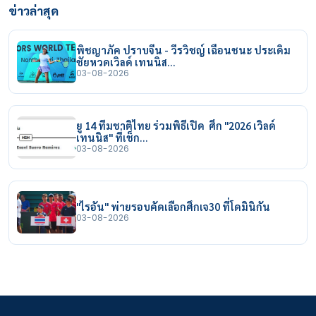
ข่าวล่าสุด
พิชญาภัค ปราบจีน - วีรวิชญ์ เฉือนชนะ ประเดิม
ชัยหวดเวิลด์ เทนนิส…
03-08-2026
ยู 14 ทีมชาติไทย ร่วมพิธีเปิด ศึก "2026 เวิลด์
เทนนิส" ที่เช็ก…
03-08-2026
"ไรอัน" พ่ายรอบคัดเลือกศึกเจ30 ที่โดมินิกัน
03-08-2026