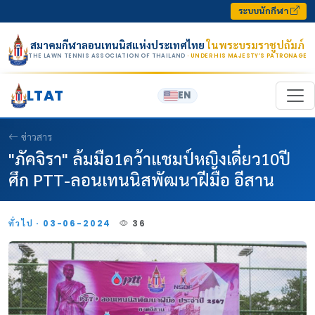
Skip to content
ระบบนักกีฬา
สมาคมกีฬาลอนเทนนิสแห่งประเทศไทย
ในพระบรมราชูปถัมภ์
THE LAWN TENNIS ASSOCIATION OF THAILAND
· UNDER HIS MAJESTY’S PATRONAGE
LTAT
EN
ข่าวสาร
"ภัคจิรา" ล้มมือ1คว้าแชมป์หญิงเดี่ยว10ปี
ศึก PTT-ลอนเทนนิสพัฒนาฝีมือ อีสาน
ทั่วไป · 03-06-2024
36