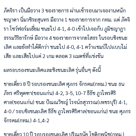
ภัคจิรา เป็นมือวาง 3 ของรายการ ผ่านเข้ารอบมาเจองานหนัก
ชญาดา นิ่มวชิระสุนทร มือวาง 1 ของรายการจาก กทม. แต่ ภัคจิ
รา โชว์ฟอร์มเยี่ยม ชนะไป 4-1, 4-0 เข้าไปเจอกับ ภูมิชญาฎา
ธรรมวิริยารักษ์ มือวาง 4 ของรายการจากยโสธร ในรอบชิงชนะ
เลิศ และยังทำได้ดีกว่า ชนะไป 4-0, 4-1 คว้าแชมป์ไปแบบไม่
เสีย และเสียไปแค่ 2 เกม ตลอด 3 แมตช์ที่แข่งขัน
ผลรอบรองชนะเลิศและชิงชนะเลิศ รุ่นอื่นๆ ดังนี้
ชายเดี่ยว 8 ปี รอบรองชนะเลิศ ศุภกร จักรคม(กทม.) ชนะ ธน
ภัทร ศรีพุดฑา(ขอนแก่น) 4-2, 3-5, 10-7 ธีธัช ภูวไพรศิริ
ศาล(ขอนแก่น) ชนะ ปัณณวิชญ์ โรจน์ธสุวรรณ(เพชรบุรี) 4-1,
4-0 / รอบชิงชนะเลิศ ธีธัช ภูวไพรศิริศาล(ขอนแก่น) ชนะ ศุภกร
จักรคม(กทม.) 4-1,4-2
ชายเดี่ยว 10 ปี รอบรองชนะเลิศ ปริณธนัย โชติกพนิช(กทม.)