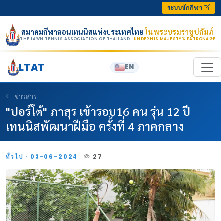
Skip to content
ระบบนักกีฬา
สมาคมกีฬาลอนเทนนิสแห่งประเทศไทย
ในพระบรมราชูปถัมภ์
THE LAWN TENNIS ASSOCIATION OF THAILAND
· UNDER HIS MAJESTY’S PATRONAGE
LTAT
EN
ข่าวสาร
"ปอร์โต้" ภาสุร เข้ารอบ16 คน รุ่น 12 ปี
เทนนิสพัฒนาฝีมือ ครั้งที่ 4 ภาคกลาง
ทั่วไป · 03-06-2024
27