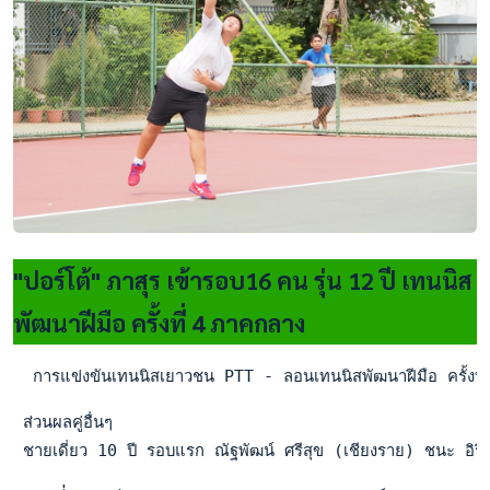
"ปอร์โต้" ภาสุร เข้ารอบ16 คน รุ่น 12 ปี เทนนิส
พัฒนาฝีมือ ครั้งที่ 4 ภาคกลาง
  การแข่งขันเทนนิสเยาวชน PTT - ลอนเทนนิสพัฒนาฝีมือ ครั้งที่
 ส่วนผลคู่อื่นๆ

 ชายเดี่ยว 10 ปี รอบแรก ณัฐพัฒน์ ศรีสุข (เชียงราย) ชนะ อ