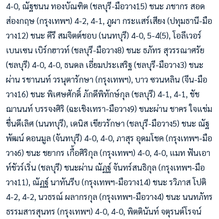
4-0, ณัฐชนน ทองบัณฑิต (ชลบุรี-มือวาง15) ชนะ ภชากร สอด
ส่องกฤษ (กรุงเทพฯ) 4-2, 4-1, ภูผา กระแสร์เสียง (ปทุมธานี-มือ
วาง12) ชนะ คีรี สมจิตต์ชอบ (นนทบุรี) 4-0, 5-4(5), โอลีเวอร์
เบนเซน เบิร์กฮาวท์ (ชลบุรี-มือวาง8) ชนะ ธภัทร สุวรรณาศรัย
(ชลบุรี) 4-0, 4-0, ธนดล เอี่ยมประเสริฐ (ชลบุรี-มือวาง3) ชนะ
ผ่าน รชานนท์ วรนุตารักษา (กรุงเทพฯ), บาว ซวนหลิน (จีน-มือ
วาง16) ชนะ พิเศษศักดิ์ ภักดีพิทักษ์กุล (ชลบุรี) 4-1, 4-1, ชัช
ฌานนท์ บรรจงศิริ (ฉะเชิงเทรา-มือวาง9) ชนะผ่าน ชาคร ใจแช่ม
ชื่นดีเลิศ (นนทบุรี), เดนิส เขียวรักษา (ชลบุรี-มือวาง5) ชนะ ณัฐ
พัฒน์ ดอนมูล (จันทบุรี) 4-0, 4-0, ภาสุร อุดมโชค (กรุงเทพฯ-มือ
วาง6) ชนะ ชยากร เกื้อศิริกุล (กรุงเทพฯ) 4-0, 4-0, แมท ฟันเอา
ท์ชัวร์เริ่น (ชลบุรี) ชนะผ่าน ณัฏฐ์ จันทร์สนธิกุล (กรุงเทพฯ-มือ
วาง11), ณัฏฐ์ นาทันรีบ (กรุงเทพฯ-มือวาง14) ชนะ รวิภาส โปติ
4-2, 4-2, นวธรณ์ ผลากรกุล (กรุงเทพฯ-มือวาง4) ชนะ นนทภัทร
ธรรมสารสุนทร (กรุงเทพฯ) 4-0, 4-0, พิตตินันท์ จตุรนต์โรจน์