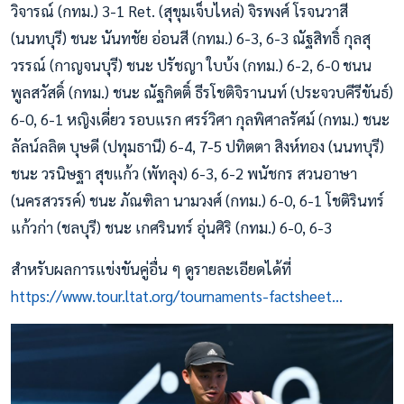
วิจารณ์ (กทม.) 3-1 Ret. (สุขุมเจ็บไหล่) จิรพงศ์ โรจนวาสี
(นนทบุรี) ชนะ นันทชัย อ่อนสี (กทม.) 6-3, 6-3 ณัฐสิทธิ์ กุลสุ
วรรณ์ (กาญจนบุรี) ชนะ ปรัชญา ใบบ้ง (กทม.) 6-2, 6-0 ชนน
พูลสวัสดิ์ (กทม.) ชนะ ณัฐกิตติ์ ธีรโชติจิรานนท์ (ประจวบคีรีขันธ์)
6-0, 6-1 หญิงเดี่ยว รอบแรก ศรร์วิศา กุลพิศาลรัศม์ (กทม.) ชนะ
ลัลน์ลลิต บุษดี (ปทุมธานี) 6-4, 7-5 ปทิตตา สิงห์ทอง (นนทบุรี)
ชนะ วรนิษฐา สุขแก้ว (พัทลุง) 6-3, 6-2 พนัชกร สวนอาษา
(นครสวรรค์) ชนะ ภัณฑิลา นามวงศ์ (กทม.) 6-0, 6-1 โชติรินทร์
แก้วก่า (ชลบุรี) ชนะ เกศรินทร์ อุ่นศิริ (กทม.) 6-0, 6-3
สำหรับผลการแข่งขันคู่อื่น ๆ ดูรายละเอียดได้ที่
https://www.tour.ltat.org/tournaments-factsheet...