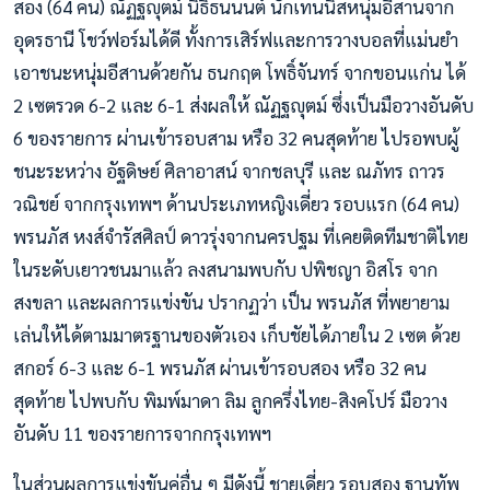
สอง (64 คน) ณัฏฐญุตม์ นิธิธนนนต์ นักเทนนิสหนุ่มอีสานจาก
อุดรธานี โชว์ฟอร์มได้ดี ทั้งการเสิร์ฟและการวางบอลที่แม่นยำ
เอาชนะหนุ่มอีสานด้วยกัน ธนกฤต โพธิ์จันทร์ จากขอนแก่น ได้
2 เซตรวด 6-2 และ 6-1 ส่งผลให้ ณัฏฐญุตม์ ซึ่งเป็นมือวางอันดับ
6 ของรายการ ผ่านเข้ารอบสาม หรือ 32 คนสุดท้าย ไปรอพบผู้
ชนะระหว่าง อัฐดิษย์ ศิลาอาสน์ จากชลบุรี และ ณภัทร ถาวร
วณิชย์ จากกรุงเทพฯ ด้านประเภทหญิงเดี่ยว รอบแรก (64 คน)
พรนภัส หงส์จำรัสศิลป์ ดาวรุ่งจากนครปฐม ที่เคยติดทีมชาติไทย
ในระดับเยาวชนมาแล้ว ลงสนามพบกับ ปพิชญา อิสโร จาก
สงขลา และผลการแข่งขัน ปรากฏว่า เป็น พรนภัส ที่พยายาม
เล่นให้ได้ตามมาตรฐานของตัวเอง เก็บชัยได้ภายใน 2 เซต ด้วย
สกอร์ 6-3 และ 6-1 พรนภัส ผ่านเข้ารอบสอง หรือ 32 คน
สุดท้าย ไปพบกับ พิมพ์มาดา ลิม ลูกครึ่งไทย-สิงคโปร์ มือวาง
อันดับ 11 ของรายการจากกรุงเทพฯ
ในส่วนผลการแข่งขันคู่อื่น ๆ มีดังนี้ ชายเดี่ยว รอบสอง ฐานทัพ