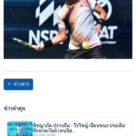
ข่าวสาร
ข่าวล่าสุด
พิชญาภัค ปราบจีน - วีรวิชญ์ เฉือนชนะ ประเดิม
ชัยหวดเวิลด์ เทนนิส…
03-08-2026