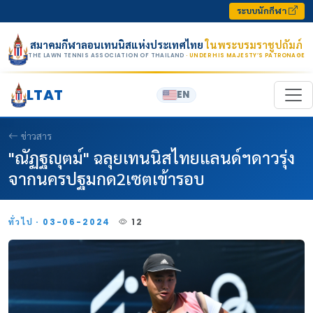
Skip to content
ระบบนักกีฬา
สมาคมกีฬาลอนเทนนิสแห่งประเทศไทย
ในพระบรมราชูปถัมภ์
THE LAWN TENNIS ASSOCIATION OF THAILAND
· UNDER HIS MAJESTY’S PATRONAGE
LTAT
EN
ข่าวสาร
"ณัฏฐญุตม์" ฉลุยเทนนิสไทยแลนด์ฯดาวรุ่ง
จากนครปฐมกด2เซตเข้ารอบ
ทั่วไป · 03-06-2024
12