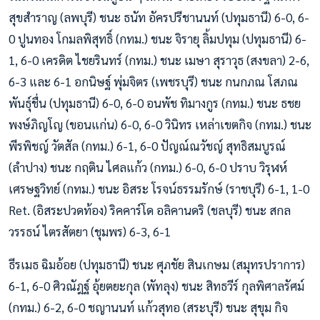
สุขสำราญ (ลพบุรี) ชนะ ธนัท อัครปรีชานนท์ (ปทุมธานี) 6-0, 6-
0 ปูนทอง โกมลพิสุทธิ์ (กทม.) ชนะ จิรายุ ลิ้มปทุม (ปทุมธานี) 6-
1, 6-0 เครดิต ไชยรินทร์ (กทม.) ชนะ เมษา สุราวุธ (สงขลา) 2-6,
6-3 และ 6-1 อกนิษฐ์ พุ่มจิตร (เพชรบุรี) ชนะ กนกภณ โสภณ
พันธุ์ชื่น (ปทุมธานี) 6-0, 6-0 อนพัช ทิมางกูร (กทม.) ชนะ ธชย
พงษ์ภิญโญ (ขอนแก่น) 6-0, 6-0 วินิทร เหล่าเขตกิจ (กทม.) ชนะ
พีรพิชญ์ วัตสัล (กทม.) 6-1, 6-0 ปัญณ์ณวัชญ์ สุทธิสมบูรณ์
(ลำปาง) ชนะ กฤติน ไศลแก้ว (กทม.) 6-0, 6-0 ปราบ วิรุฬห์
เศรษฐวิทย์ (กทม.) ชนะ อิสระ โรจน์ธรรมรักษ์ (ราชบุรี) 6-1, 1-0
Ret. (อิสระปวดท้อง) ริคคาร์โด อลิคานดริ (ชลบุรี) ชนะ สกล
วรรธน์ ไตรสัตยา (ชุมพร) 6-3, 6-1
ธีรเมธ ฉิมอ้อย (ปทุมธานี) ชนะ ศุภชัย สินเกษม (สมุทรปราการ)
6-1, 6-0 ศิวณัฎฐ์ อุ้ยตยะกุล (พัทลุง) ชนะ สิทธวีร์ กุลพิศาลรัศม์
(กทม.) 6-2, 6-0 ชญานนท์ แก้วสุทอ (สระบุรี) ชนะ สุขุม กิจ