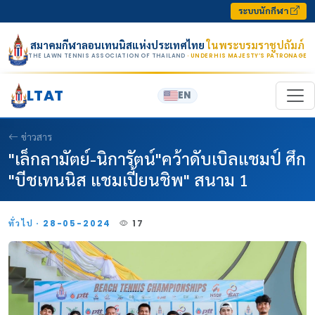
Skip to content
ระบบนักกีฬา
สมาคมกีฬาลอนเทนนิสแห่งประเทศไทย
ในพระบรมราชูปถัมภ์
THE LAWN TENNIS ASSOCIATION OF THAILAND
· UNDER HIS MAJESTY’S PATRONAGE
LTAT
EN
ข่าวสาร
"เล็กลามัตย์-นิการัตน์"คว้าดับเบิลแชมป์ ศึก
"บีชเทนนิส แชมเปี้ยนชิพ" สนาม 1
ทั่วไป · 28-05-2024
17