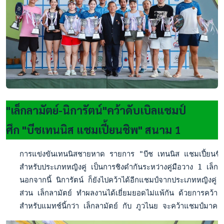
"เล็กลามัตย์-นิการัตน์"คว้าดับเบิลแชมป์
ศึก "บีชเทนนิส แชมเปี้ยนชิพ" สนาม 1
   การแข่งขันเทนนิสชายหาด รายการ "บีช เทนนิส แชมเปี้ยนชิพ"
   สำหรับประเภทหญิงคู่ เป็นการชิงดำกันระหว่างคู่มือวาง 1 เล็
   นอกจากนี้ นิการัตน์ ก็ยังไปคว้าได้อีกแชมป์จากประเภทหญิงค
   ส่วน เล็กลามัตย์ ทำผลงานได้เยี่ยมยอดไม่แพ้กัน ด้วยการคว้าแ
   สำหรับแมทช์นี้กว่า เล็กลามัตย์ กับ ภูวไนย จะคว้าแชมป์มาคร