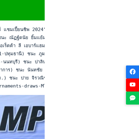
มเปี้ยนชิพ 2024" สนามที่ 4 ณ ศูนย์พัฒนากีฬาเทนนิสแห่งชาติ เมือ
-จีน) ชนะ ณัฏฐ์ดนัย ยิ้มแย้ม (สุพรรณบุรี) 4-0, 4-0 จตุรพัฒน
) ชนะ ลอเร็ตต้า ลี เอบาร์แฮมซั่น (นนทบุรี) 2-4, 3-4 Ret. ธั
์ (วาง 1-ปทุมธานี) ชนะ ภูผา กระแสร์เสียง (วาง 6-ปทุมธานี) 4
วาง 4-นนทบุรี) ชนะ ปาลิน ตัณฑ์วิไล (กทม.) 4-1, 4-0 ปัฐน์ธิน
ุทรปราการ) ชนะ นันทชัย อ่อนสี (กทม.) 4-1, 4-2 ปริญญา ด่านดอ
 (กทม.) ชนะ ปาย จิรวณิชย์เจริญ (นนทบุรี) 4-0, 4-0  วรันธร ล
/tournaments-draws-MTQ5OQ==.html