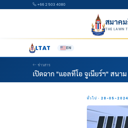
Skip to content
+66 2 503 4080
สมาคม
THE LAWN 
LTAT
EN
ข่าวสาร
เปิดฉาก "แอลทีโอ จูเนียร์ฯ" สนา
ทั่วไป · 28-05-202