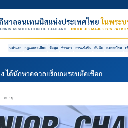
กีฬาลอนเทนนิสแห่งประเทศไทย
ในพระบร
TENNIS ASSOCIATION OF THAILAND
· UNDER HIS MAJESTY’S PATR
หน้าแรก
กฎและระเบียบ
ข้อมูล
ข่าวสาร
การแข่งขัน
อันดับ
ลงทะเบียน
เ
ม 4 ได้นักหวดดวลแร็กเกตรอบตัดเชือก
4
15