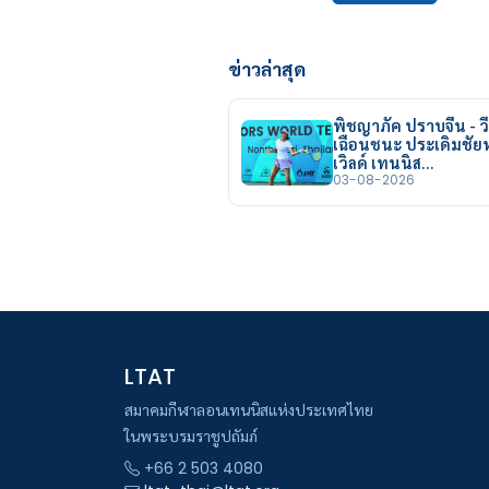
ข่าวล่าสุด
พิชญาภัค ปราบจีน - วี
เฉือนชนะ ประเดิมชั
เวิลด์ เทนนิส…
03-08-2026
LTAT
สมาคมกีฬาลอนเทนนิสแห่งประเทศไทย
ในพระบรมราชูปถัมภ์
+66 2 503 4080