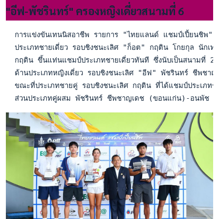
"อีฟ-พัชรินทร์" ครองหญิงเดี่ยวสนามที่ 6
  การแข่งขันเทนนิสอาชีพ รายการ "ไทยแลนด์ แชมป์เปี้ยนชิพ" 
  ประเภทชายเดี่ยว รอบชิงชนะเลิศ "ก็อต" กฤติน โกยกุล นักเทนนิ
  กฤติน ขึ้นแท่นแชมป์ประเภทชายเดี่ยวทันที ซึ่งนับเป็นสนามที่ 
  ด้านประเภทหญิงเดี่ยว รอบชิงชนะเลิศ "อีฟ" พัชรินทร์ ชีพชา
  ขณะที่ประเภทชายคู่ รอบชิงชนะเลิศ กฤติน ที่ได้แชมป์ประเภทชา
  ส่วนประเภทคู่ผสม พัชรินทร์ ชีพชาญเดช (ขอนแก่น)-อนพัช ทิม