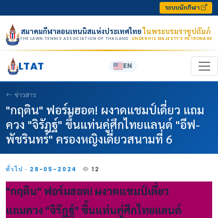
Skip to content
ระบบนักกีฬา
สมาคมกีฬาลอนเทนนิสแห่งประเทศไทย
ในพระบรมราชูปถัมภ์
THE LAWN TENNIS ASSOCIATION OF THAILAND
· UNDER HIS MAJESTY’S PATRONAGE
LTAT
EN
ข่าวสาร
"กฤติน" ฟอร์มฮอต! ผงาดแชมป์เดี่ยว แถม
ควง "จิรัฏฐ์" ขึ้นแท่นคู่ศึกไทยแลนด์ "อีฟ-
พัชรินทร์" ครองหญิงเดี่ยวสนามที่ 6
ทั่วไป · 28-05-2024
12
"กฤติน" ฟอร์มฮอต! ผงาดแชมป์เดี่ยว
แถมควง "จิรัฏฐ์" ขึ้นแท่นคู่ศึกไทยแลนด์