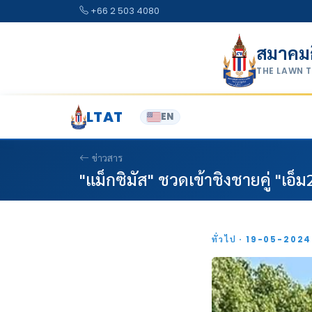
Skip to content
+66 2 503 4080
สมาคม
THE LAWN 
LTAT
EN
ข่าวสาร
"แม็กซิมัส" ชวดเข้าชิงชายคู่ "เอ็ม
ทั่วไป · 19-05-202