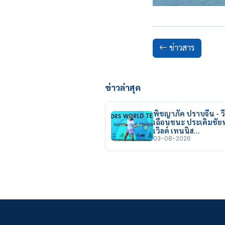
ข่าวสาร
ข่าวล่าสุด
พิชญาภัค ปราบจีน - วี
เฉือนชนะ ประเดิมชั
เวิลด์ เทนนิส…
03-08-2026