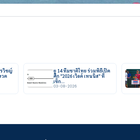
รวิชญ์
ยู 14 ทีมชาติไทย ร่วมพิธีเปิด
ยหวด
ศึก "2026 เวิลด์ เทนนิส" ที่
เช็ก…
03-08-2026