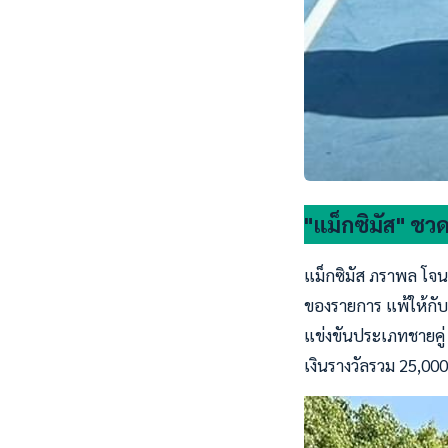
"แม็กซิมัส" ชวด
แม็กซิมัส ภราพล โจนส
ของรายการ แพ้ให้กับค
แข่งขันประเภทชายคู่ 
เงินรางวัลรวม 25,000