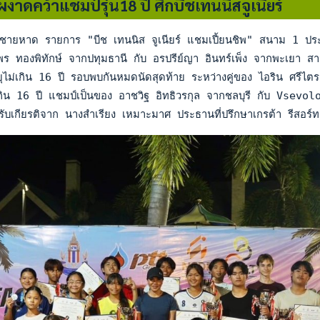
"ผงาดคว้าแชมป์รุ่น18 ปี ศึกบีชเทนนิสจูเนียร์
ชายหาด รายการ "บีช เทนนิส จูเนียร์ แชมเปี้ยนชิพ" สนาม 1 ประจำ
าพร ทองพิทักษ์ จากปทุมธานี กับ อรปรีย์ญา อินทร์เพ็ง จากพะเยา 
ายุไม่เกิน 16 ปี รอบพบกันหมดนัดสุดท้าย ระหว่างคู่ของ ไอริน ศรีไ
่เกิน 16 ปี แชมป์เป็นของ อาชวิฐ อิทธิวรกุล จากชลบุรี กับ Vsevo
้รับเกียรติจาก นางสำเรียง เหมาะมาศ ประธานที่ปรึกษาเกรต้า รีสอร์