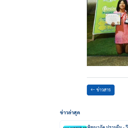
ข่าวสาร
ข่าวล่าสุด
พิชญาภัค ปราบจีน - วี