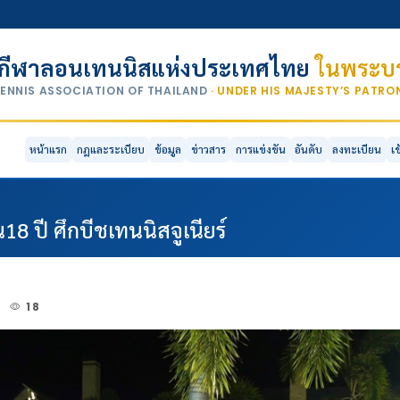
กีฬาลอนเทนนิสแห่งประเทศไทย
ในพระบร
TENNIS ASSOCIATION OF THAILAND
· UNDER HIS MAJESTY’S PATR
หน้าแรก
กฎและระเบียบ
ข้อมูล
ข่าวสาร
การแข่งขัน
อันดับ
ลงทะเบียน
เ
18 ปี ศึกบีชเทนนิสจูเนียร์
4
18