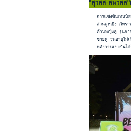
"สุวัสส์-สหวัสส์
   การแข่งขันเทนนิส
   ส่วนคู่หญิง ภัทร
   ด้านหญิงคู่ รุ่นอ
   ชายคู่ รุ่นอายุไม
   หลังการแข่งขันได