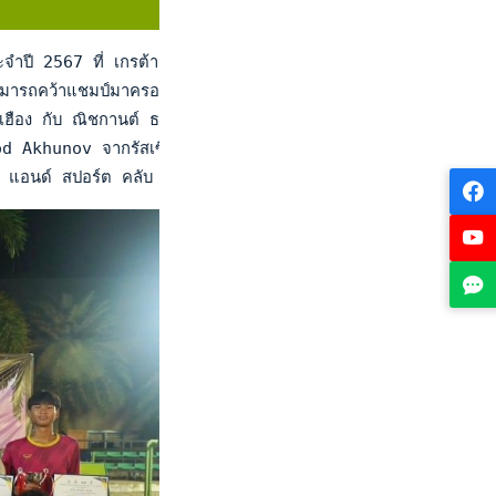
ปี 2567 ที่ เกรต้า สปอร์ต คลับ พัทยา จังหวัดชลบุรี เมื่อวันที
สามารถคว้าแชมป์มาครองได้อย่างเยี่ยมยอดหลังคว้าชัยชนะ 2 นัดรว
ตรเฮือง กับ ณิชกานต์ ธรรมดา จากชลบุรี กับคู่ นันทพร ป้องปิด กับ 
lod Akhunov จากรัสเซีย

ท แอนด์ สปอร์ต คลับ มอบรางวัลแก่นักกีฬา