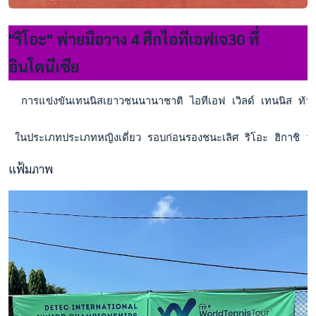
"ริโอะ" พ่ายมือวาง 4 ศึกไอทีเอฟเจ30 ที่
อินโดนีเซีย
  การแข่งขันเทนนิสเยาวชนนานาชาติ ไอทีเอฟ เวิลด์ เทนนิส ทัวร์ จ
 ในประเภทประเภทหญิงเดี่ยว รอบก่อนรองชนะเลิศ ริโอะ ฮิกาชิ ว
แฟ้มภาพ