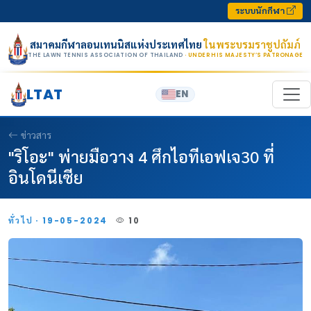
Skip to content
ระบบนักกีฬา
สมาคมกีฬาลอนเทนนิสแห่งประเทศไทย
ในพระบรมราชูปถัมภ์
THE LAWN TENNIS ASSOCIATION OF THAILAND
· UNDER HIS MAJESTY’S PATRONAGE
LTAT
EN
ข่าวสาร
"ริโอะ" พ่ายมือวาง 4 ศึกไอทีเอฟเจ30 ที่
อินโดนีเซีย
ทั่วไป · 19-05-2024
10