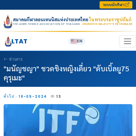
Skip to content
ระบบนักกีฬา
สมาคมกีฬาลอนเทนนิสแห่งประเทศไทย
ในพระบรมราชูปถัมภ์
THE LAWN TENNIS ASSOCIATION OF THAILAND
· UNDER HIS MAJESTY’S PATRONAGE
LTAT
EN
ข่าวสาร
"มนัญชญา" ชวดชิงหญิงเดี่ยว "ดับเบิ้ลยู75
คุรุเมะ"
ทั่วไป · 19-05-2024
13