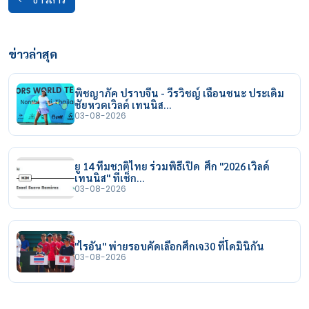
ข่าวล่าสุด
พิชญาภัค ปราบจีน - วีรวิชญ์ เฉือนชนะ ประเดิม
ชัยหวดเวิลด์ เทนนิส…
03-08-2026
ยู 14 ทีมชาติไทย ร่วมพิธีเปิด ศึก "2026 เวิลด์
เทนนิส" ที่เช็ก…
03-08-2026
"ไรอัน" พ่ายรอบคัดเลือกศึกเจ30 ที่โดมินิกัน
03-08-2026