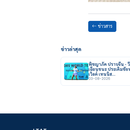
ข่าวสาร
ข่าวล่าสุด
พิชญาภัค ปราบจีน - วี
เฉือนชนะ ประเดิมชั
เวิลด์ เทนนิส…
03-08-2026