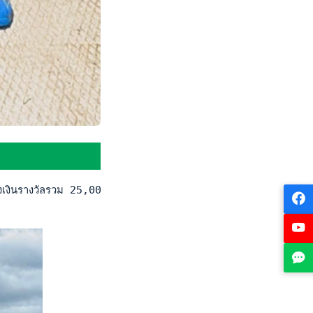
งเงินรางวัลรวม 25,000 ดอลลาร์สหรัฐ หรือราว 912,500 บาท ที่เมื