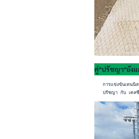
คู่"ปรัชญา"ยังแ
   การแข่งขันเทนนิส
   ปรัชญา กับ เคลซี