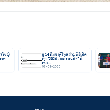
รวิชญ์
ยู 14 ทีมชาติไทย ร่วมพิธีเปิด
ยหวด
ศึก "2026 เวิลด์ เทนนิส" ที่
เช็ก…
03-08-2026
สำรวจ