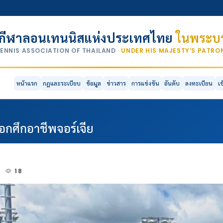
กีฬาลอนเทนนิสแห่งประเทศไทย
ในพระบร
TENNIS ASSOCIATION OF THAILAND
· UNDER HIS MAJESTY’S PATR
หน้าแรก
กฎและระเบียบ
ข้อมูล
ข่าวสาร
การแข่งขัน
อันดับ
ลงทะเบียน
เ
ชือกศึกอาชีพจอร์เจีย
4
18