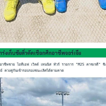
กร่งเก็บชัยลิ่วตัดเชือกศึกอาชีพจอร์เจีย
อาชีพชาย ไอทีเอฟ เวิลด์ เทนนิส ทัวร์ รายการ "M25 คาชเรตี" ชิ
ย์ ควงคู่กันเข้ารอบรองชนะเลิศได้ตามคาด