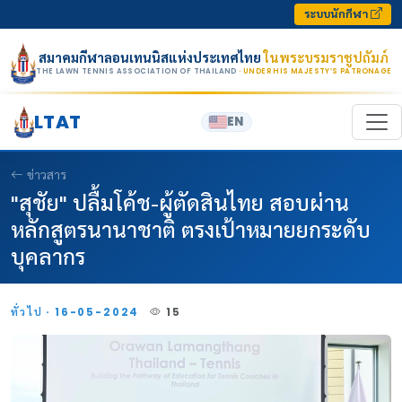
Skip to content
ระบบนักกีฬา
สมาคมกีฬาลอนเทนนิสแห่งประเทศไทย
ในพระบรมราชูปถัมภ์
THE LAWN TENNIS ASSOCIATION OF THAILAND
· UNDER HIS MAJESTY’S PATRONAGE
LTAT
EN
ข่าวสาร
"สุชัย" ปลื้มโค้ช-ผู้ตัดสินไทย สอบผ่าน
หลักสูตรนานาชาติ ตรงเป้าหมายยกระดับ
บุคลากร
ทั่วไป · 16-05-2024
15