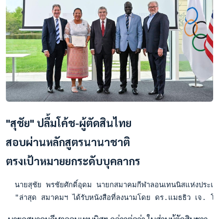
"สุชัย" ปลื้มโค้ช-ผู้ตัดสินไทย
สอบผ่านหลักสูตรนานาชาติ
ตรงเป้าหมายยกระดับบุคลากร
  ​นายสุชัย พรชัยศักดิ์อุดม นายกสมาคมกีฬาลอนเทนนิสแห่งปร
  ​"ล่าสุด สมาคมฯ ได้รับหนังสือที่ลงนามโดย ดร.แมธธิว เจ. โ
​ นายกสมาคมกีฬาลอนเทนนิสฯ กล่าวต่อว่า ในส่วนผู้ตัดสินชาว