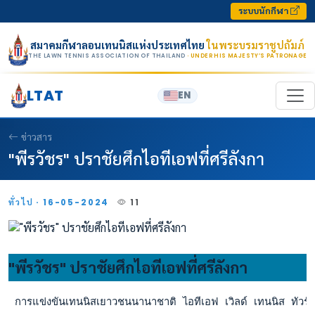
Skip to content
ระบบนักกีฬา
สมาคมกีฬาลอนเทนนิสแห่งประเทศไทย
ในพระบรมราชูปถัมภ์
THE LAWN TENNIS ASSOCIATION OF THAILAND
· UNDER HIS MAJESTY’S PATRONAGE
LTAT
EN
ข่าวสาร
"พีรวัชร" ปราชัยศึกไอทีเอฟที่ศรีลังกา
ทั่วไป · 16-05-2024
11
"พีรวัชร" ปราชัยศึกไอทีเอฟที่ศรีลังกา
 การแข่งขันเทนนิสเยาวชนนานาชาติ ไอทีเอฟ เวิลด์ เทนนิส ทัวร์ จ