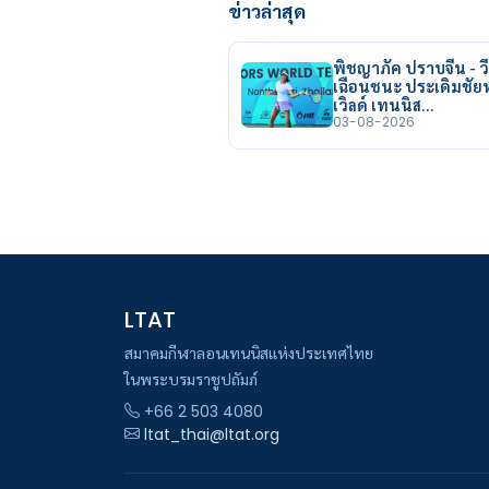
ข่าวล่าสุด
พิชญาภัค ปราบจีน - วี
เฉือนชนะ ประเดิมชั
เวิลด์ เทนนิส…
03-08-2026
LTAT
สมาคมกีฬาลอนเทนนิสแห่งประเทศไทย
ในพระบรมราชูปถัมภ์
+66 2 503 4080
ltat_thai@ltat.org