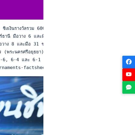
งเงินรางวัลรวม 600,000 บาท พร้อมคะแนนสะสมอันดับประเทศไทย ณ ศ
นี มือวาง 6 และมือ 23 ของไทย พบกับ วราภรณ์ เมืองโพธิ์ สาวสุ
พฯ มือวาง 8 และมือ 31 ของไทย ใช้ชั้นเชิงและประสบการณ์จากการ
เพ็ชร (พระนครศรีอยุธยา) ชนะ ณัชชารีย์ ธีรโชติจิรานนท์ (ประจ
) 4-6, 6-4 และ 6-1 ชญานนท์ แก้วสุทอ (สระบุรี) ชนะ โกวิทย์
g/tournaments-factsheet-acceptance-MTQ5Ng==.html