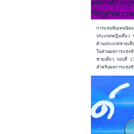
นักหวดสุราษฎร
"จิรัฏฐ์"กด 2 เ
  การแข่งขันเทนนิสอ
  ประเภทหญิงเดี่ยว
  ด้านประเภทชายเดี่
  ในส่วนผลการแข่งข
  ชายเดี่ยว รอบสี่
  สำหรับผลการแข่ง