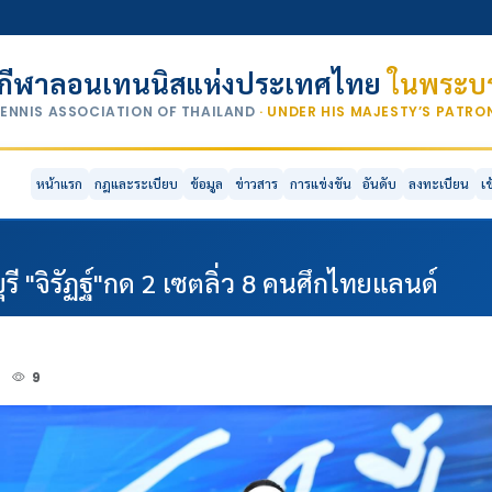
กีฬาลอนเทนนิสแห่งประเทศไทย
ในพระบร
TENNIS ASSOCIATION OF THAILAND
· UNDER HIS MAJESTY’S PATR
หน้าแรก
กฎและระเบียบ
ข้อมูล
ข่าวสาร
การแข่งขัน
อันดับ
ลงทะเบียน
เ
 "จิรัฏฐ์"กด 2 เซตลิ่ว 8 คนศึกไทยแลนด์
4
9