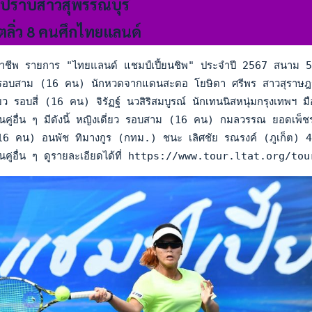
์ปราบสาวสุพรรณบุรี
ซตลิ่ว 8 คนศึกไทยแลนด์
าชีพ รายการ "ไทยแลนด์ แชมป์เปี้ยนชิพ" ประจำปี 2567 สนาม 5 ชิ
 รอบสาม (16 คน) นักหวดจากแดนสะตอ โยษิตา ศรีพร สาวสุราษฎร์ธา
ยว รอบสี่ (16 คน) จิรัฏฐ์ นวสิริสมบูรณ์ นักเทนนิสหนุ่มกรุงเท
ันคู่อื่น ๆ มีดังนี้ หญิงเดี่ยว รอบสาม (16 คน) กมลวรรณ ยอด
 (16 คน) อนพัช ทิมางกูร (กทม.) ชนะ เลิศชัย รณรงค์ (ภูเก็ต
ขันคู่อื่น ๆ ดูรายละเอียดได้ที่ https://www.tour.ltat.or