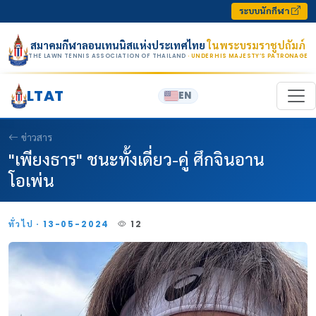
Skip to content
ระบบนักกีฬา
สมาคมกีฬาลอนเทนนิสแห่งประเทศไทย
ในพระบรมราชูปถัมภ์
THE LAWN TENNIS ASSOCIATION OF THAILAND
· UNDER HIS MAJESTY’S PATRONAGE
LTAT
EN
ข่าวสาร
"เพียงธาร" ชนะทั้งเดี่ยว-คู่ ศึกจินอาน
โอเพ่น
ทั่วไป · 13-05-2024
12