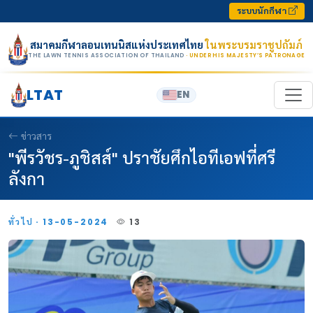
Skip to content
ระบบนักกีฬา
สมาคมกีฬาลอนเทนนิสแห่งประเทศไทย
ในพระบรมราชูปถัมภ์
THE LAWN TENNIS ASSOCIATION OF THAILAND
· UNDER HIS MAJESTY’S PATRONAGE
LTAT
EN
ข่าวสาร
"พีรวัชร-ภูชิสส์" ปราชัยศึกไอทีเอฟที่ศรี
ลังกา
ทั่วไป · 13-05-2024
13