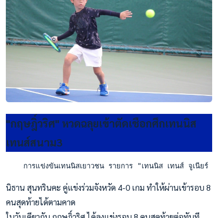
"กฤษฎิ์วริศ" หวดฉลุยเข้าตัดเชือกศึกเทนนิส
เทนส์สนาม3
    การแข่งขันเทนนิสเยาวชน รายการ "เทนนิส เทนส์ จูเนียร์ เ
นิธาน สุนทรินคะ คู่แข่งร่วมจังหวัด 4-0 เกม ทำให้ผ่านเข้ารอบ 8
คนสุดท้ายได้ตามคาด
ในวันเดียวกัน กฤษฎิ์วริศ ได้ลงแข่งรอบ 8 คนสุดท้ายต่อทันที