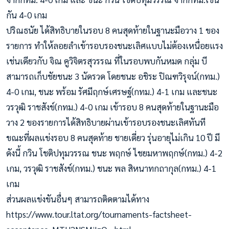
กัน 4-0 เกม
ปริณธนัย ได้สิทธิบายในรอบ 8 คนสุดท้ายในฐานะมือวาง 1 ของ
รายการ ทำให้ลอยลำเข้ารอบรองชนะเลิศแบบไม่ต้องเหนื่อยแรง
เช่นเดียวกับ จิณ คูวิจิตรสุวรรณ ที่ในรอบพบกันหมด กลุ่ม บี
สามารถเก็บชัยชนะ 3 นัดรวด โดยชนะ อชิระ ปิณฑวิรุจน์(กทม.)
4-0 เกม, ชนะ พร้อม รัศมีฤกษ์เศรษฐ์(กทม.) 4-1 เกม และชนะ
วรวุฒิ ราชสังข์(กทม.) 4-0 เกม เข้ารอบ 8 คนสุดท้ายในฐานะมือ
วาง 2 ของรายการได้สิทธิบายผ่านเข้ารอบรองชนะเลิศทันที
ขณะที่ผลแข่งรอบ 8 คนสุดท้าย ชายเดี่ยว รุ่นอายุไม่เกิน 10 ปี มี
ดังนี้ กวิน โชติปทุมวรรณ ชนะ พฤกษ์ ไชยมหาพฤกษ์(กทม.) 4-2
เกม, วรวุฒิ ราชสังข์(กทม.) ชนะ พล สิหนาทกถากุล(กทม.) 4-1
เกม
ส่วนผลแข่งขันอื่นๆ สามารถติดตามได้ทาง
https://www.tour.ltat.org/tournaments-factsheet-