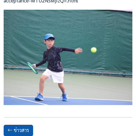
acceptance-MTU2NSMjIzQ=.html
ข่าวสาร