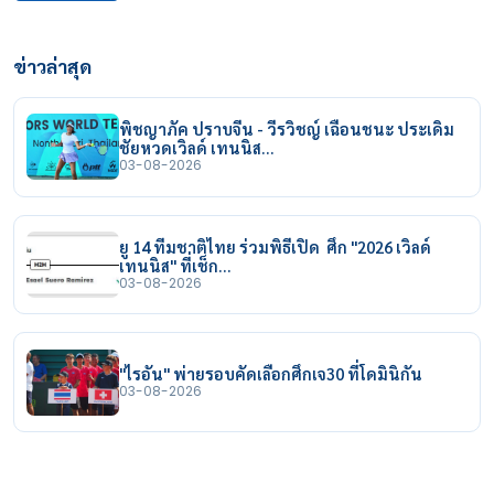
ข่าวล่าสุด
พิชญาภัค ปราบจีน - วีรวิชญ์ เฉือนชนะ ประเดิม
ชัยหวดเวิลด์ เทนนิส…
03-08-2026
ยู 14 ทีมชาติไทย ร่วมพิธีเปิด ศึก "2026 เวิลด์
เทนนิส" ที่เช็ก…
03-08-2026
"ไรอัน" พ่ายรอบคัดเลือกศึกเจ30 ที่โดมินิกัน
03-08-2026