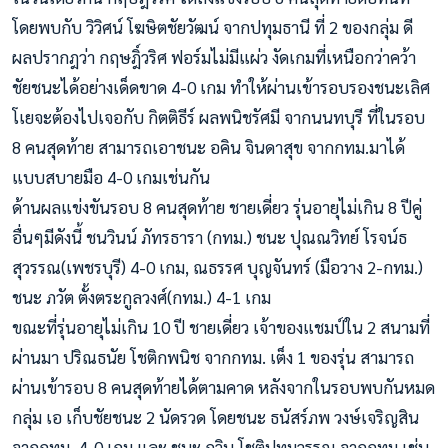
โดยพบกับ วิวิศน์ โฆษิตชัยวัฒน์ จากปทุมธานี ที่ 2 ของกลุ่ม ดี
ผลปรากฎว่า กฤษฎิ์วริศ ฟอร์มไม่มีแผ่ว งัดเกมที่เหนือกว่าคว้า
ชัยชนะได้อย่างเด็ดขาด 4-0 เกม ทำให้ผ่านเข้ารอบรองชนะเลิศ
โเยจะต้องไปเจอกับ กิตติธีร์ ผลพนิชรัศมี จากนนทบุรี ที่ในรอบ
8 คนสุดท้าย สามารถเอาชนะ อคิน จินดาสุข จากกทม.มาได้
แบบสบายมือ 4-0 เกมเช่นกัน
ด้านผลแข่งขันรอบ 8 คนสุดท้าย ชายเดี่ยว รุ่นอายุไม่เกิน 8 ปีคู่
อื่นๆมีดังนี้ ชนวินน์ ภัทรธารา (กทม.) ชนะ ปุณณวิทย์ โรจน์ธ
สุวรรณ(เพชรบุรี) 4-0 เกม, ณธรรศ บุญจันทร์ (มือวาง 2-กทม.)
ชนะ ภวัต ตั้งตระกูลวงศ์(กทม.) 4-1 เกม
ขณะที่รุ่นอายุไม่เกิน 10 ปี ชายเดี่ยว เจ้าของแชมป์ใน 2 สนามที่
ผ่านมา ปริณธนัย โชติกพนิช จากกทม. เต็ง 1 ของรุ่น สามารถ
ผ่านเข้ารอบ 8 คนสุดท้ายได้ตามคาด หลังจากในรอบพบกันหมด
กลุ่ม เอ เก็บชัยชนะ 2 นัดรวด โดยชนะ ธนัสร์ภพ วงษ์เจริญสิน
จากกทม. 4-0 เกม และ ชนะ กวิน โชติปทุมวรรณ จากกทม.เช่น