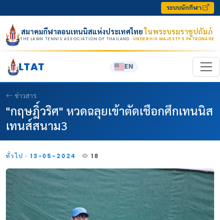
Skip to content
ระบบนักกีฬา
สมาคมกีฬาลอนเทนนิสแห่งประเทศไทย
ในพระบรมราชูปถัมภ์
THE LAWN TENNIS ASSOCIATION OF THAILAND
· UNDER HIS MAJESTY’S PATRONAGE
LTAT
EN
ข่าวสาร
"กฤษฎิ์วริศ" หวดฉลุยเข้าตัดเชือกศึกเทนนิส
เทนส์สนาม3
ทั่วไป · 13-05-2024
18