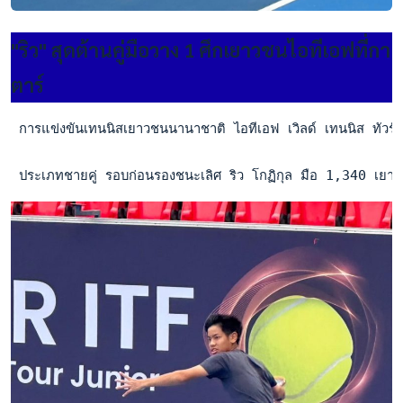
"ริว" สุดต้านคู่มือวาง 1 ศึกเยาวชนไอทีเอฟที่กา
ตาร์
 การแข่งขันเทนนิสเยาวชนนานาชาติ ไอทีเอฟ เวิลด์ เทนนิส ทัวร์ จ
 ประเภทชายคู่ รอบก่อนรองชนะเลิศ ริว โกฏิกุล มือ 1,340 เยาว