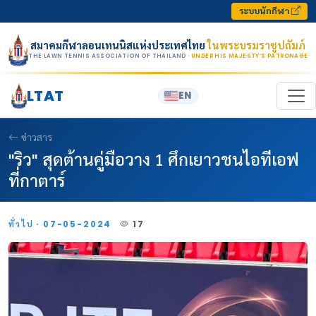
Skip to content
ระบบนักกีฬา
สมาคมกีฬาลอนเทนนิสแห่งประเทศไทย
ในพระบรมราชูปถัมภ์
THE LAWN TENNIS ASSOCIATION OF THAILAND
· UNDER HIS MAJESTY’S PATRONAGE
LTAT
EN
ข่าวสาร
"ริว" สุดต้านคู่มือวาง 1 ศึกเยาวชนไอทีเอฟ
ที่กาตาร์
ทั่วไป · 07-05-2024
17