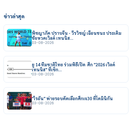
ข่าวล่าสุด
พิชญาภัค ปราบจีน - วีรวิชญ์ เฉือนชนะ ประเดิม
ชัยหวดเวิลด์ เทนนิส…
03-08-2026
ยู 14 ทีมชาติไทย ร่วมพิธีเปิด ศึก "2026 เวิลด์
เทนนิส" ที่เช็ก…
03-08-2026
"ไรอัน" พ่ายรอบคัดเลือกศึกเจ30 ที่โดมินิกัน
03-08-2026