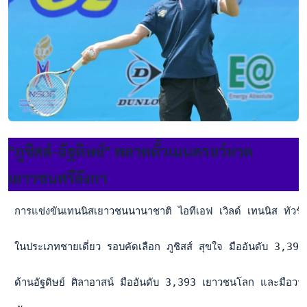
"ภูชิสส์-อัฐดิษย์" พลาดตั๋วเมนดรอว์หวด
เยาวชนศรีลังกา
 การแข่งขันเทนนิสเยาวชนนานาชาติ ไอทีเอฟ เวิลด์ เทนนิส ทัวร์ จู
 ในประเภทชายเดี่ยว รอบคัดเลือก ภูชิสส์ สุขใจ มืออันดับ 3,3
 ด้านอัฐดิษย์ ศิลาอาสน์ มืออันดับ 3,393 เยาวชนโลก และมือว