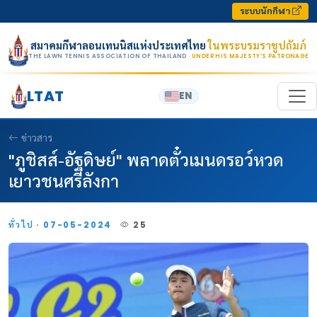
Skip to content
ระบบนักกีฬา
สมาคมกีฬาลอนเทนนิสแห่งประเทศไทย
ในพระบรมราชูปถัมภ์
THE LAWN TENNIS ASSOCIATION OF THAILAND
· UNDER HIS MAJESTY’S PATRONAGE
LTAT
EN
ข่าวสาร
"ภูชิสส์-อัฐดิษย์" พลาดตั๋วเมนดรอว์หวด
เยาวชนศรีลังกา
ทั่วไป · 07-05-2024
25