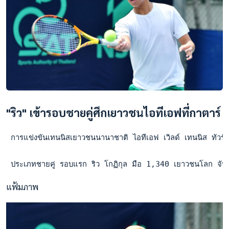
"ริว" เข้ารอบชายคู่ศึกเยาวชนไอทีเอฟที่กาตาร์
 การแข่งขันเทนนิสเยาวชนนานาชาติ ไอทีเอฟ เวิลด์ เทนนิส ทัวร์ จู
 ประเภทชายคู่ รอบแรก ริว โกฏิกุล มือ 1,340 เยาวชนโลก จับคู
แฟ้มภาพ