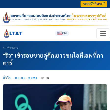
Skip to content
ระบบนักกีฬา
สมาคมกีฬาลอนเทนนิสแห่งประเทศไทย
ในพระบรมราชูปถัมภ์
THE LAWN TENNIS ASSOCIATION OF THAILAND
· UNDER HIS MAJESTY’S PATRONAGE
LTAT
EN
ข่าวสาร
"ริว" เข้ารอบชายคู่ศึกเยาวชนไอทีเอฟที่กา
ตาร์
ทั่วไป · 01-05-2024
16