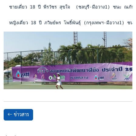
  ชายเดี่ยว 18 ปี พีรวัชร สุขใจ  (ชลบุรี-มือวาง1) ชนะ ณภั
  หญิงเดี่ยว 18 ปี ภวิษย์พร โพธิ์พันธุ์ (กรุงเทพฯ-มือวาง1
ข่าวสาร