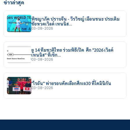
ข่าวล่าสุด
พิชญาภัค ปราบจีน - วีรวิชญ์ เฉือนชนะ ประเดิม
ชัยหวดเวิลด์ เทนนิส…
03-08-2026
ยู 14 ทีมชาติไทย ร่วมพิธีเปิด ศึก "2026 เวิลด์
เทนนิส" ที่เช็ก…
03-08-2026
"ไรอัน" พ่ายรอบคัดเลือกศึกเจ30 ที่โดมินิกัน
03-08-2026