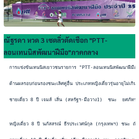
ณัฐรดา หวด 3 เซตลิ่วตัดเชือก "PTT-
ลอนเทนนิสพัฒนาฝีมือ"ภาคกลาง
  การแข่งขันเทนนิสเยาวชนรายการ "PTT-ลอนเทนนิสพัฒนาฝีมือ" ค
  ด้านผลรอบก่อนรองชนะเลิศคู่อื่น ประเภทหญิงเดี่ยวรุ่นอายุไ
  ชายเดี่ยว 8 ปี เจมส์ เสิ่น (สหรัฐฯ-มือวาง1)  ชนะ  ยศภัท
  หญิงเดี่ยว 8 ปี นภัสสรณ์ ธีรประเวศน์กุล (กรุงเทพฯ) ชนะ 