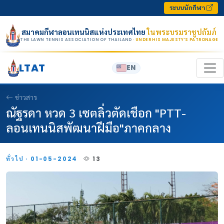
Skip to content
ระบบนักกีฬา
สมาคมกีฬาลอนเทนนิสแห่งประเทศไทย
ในพระบรมราชูปถัมภ์
THE LAWN TENNIS ASSOCIATION OF THAILAND
· UNDER HIS MAJESTY’S PATRONAGE
LTAT
EN
ข่าวสาร
ณัฐรดา หวด 3 เซตลิ่วตัดเชือก "PTT-
ลอนเทนนิสพัฒนาฝีมือ"ภาคกลาง
ทั่วไป · 01-05-2024
13