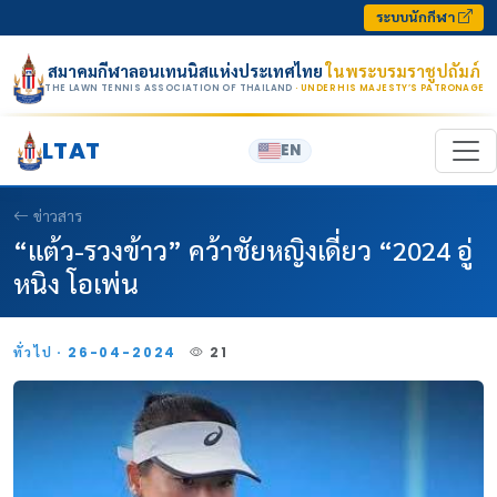
Skip to content
ระบบนักกีฬา
สมาคมกีฬาลอนเทนนิสแห่งประเทศไทย
ในพระบรมราชูปถัมภ์
THE LAWN TENNIS ASSOCIATION OF THAILAND
· UNDER HIS MAJESTY’S PATRONAGE
LTAT
EN
ข่าวสาร
“แต้ว-รวงข้าว” คว้าชัยหญิงเดี่ยว “2024 อู่
หนิง โอเพ่น
ทั่วไป · 26-04-2024
21