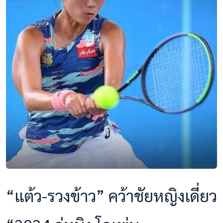
“แต้ว-รวงข้าว” คว้าชัยหญิงเดี่ยว