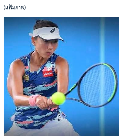
(แฟ้มภาพ)