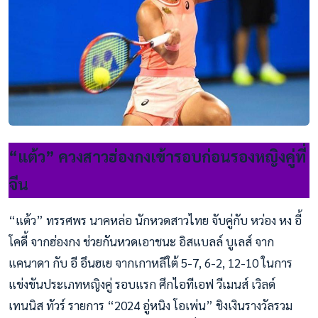
“แต้ว” ควงสาวฮ่องกงเข้ารอบก่อนรองหญิงคู่ที่
จีน
“แต้ว” ทรรศพร นาคหล่อ นักหวดสาวไทย จับคู่กับ หว่อง หง อี้
โคดี้ จากฮ่องกง ช่วยกันหวดเอาชนะ อิสแบลล์ บูเลส์ จาก
แคนาดา กับ อี อึนฮเย จากเกาหลีใต้ 5-7, 6-2, 12-10 ในการ
แข่งขันประเภทหญิงคู่ รอบแรก ศึกไอทีเอฟ วีเมนส์ เวิลด์
เทนนิส ทัวร์ รายการ “2024 อู่หนิง โอเพ่น” ชิงเงินรางวัลรวม