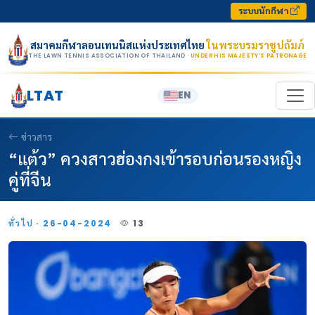
Skip to content
ระบบนักกีฬา
สมาคมกีฬาลอนเทนนิสแห่งประเทศไทย
ในพระบรมราชูปถัมภ์
THE LAWN TENNIS ASSOCIATION OF THAILAND
· UNDER HIS MAJESTY’S PATRONAGE
LTAT
EN
ข่าวสาร
“แต้ว” ควงสาวฮ่องกงเข้ารอบก่อนรองหญิง
คู่ที่จีน
ทั่วไป · 26-04-2024
13