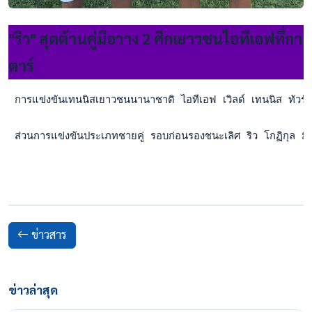
"ริว" สุดต้านคู่มือวาง 2 ศึกเยาวชนไอทีเอฟที่กา
ตาร์
 การแข่งขันเทนนิสเยาวชนนานาชาติ ไอทีเอฟ เวิลด์ เทนนิส ทัวร์ จู
 ส่วนการแข่งขันประเภทชายคู่ รอบก่อนรองชนะเลิศ ริว โกฏิกุล 
ข่าวสาร
ข่าวล่าสุด