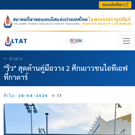
Skip to content
ระบบนักกีฬา
สมาคมกีฬาลอนเทนนิสแห่งประเทศไทย
ในพระบรมราชูปถัมภ์
THE LAWN TENNIS ASSOCIATION OF THAILAND
· UNDER HIS MAJESTY’S PATRONAGE
LTAT
EN
ข่าวสาร
"ริว" สุดต้านคู่มือวาง 2 ศึกเยาวชนไอทีเอฟ
ที่กาตาร์
ทั่วไป · 26-04-2024
17