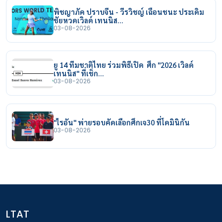
พิชญาภัค ปราบจีน - วีรวิชญ์ เฉือนชนะ ประเดิม
ชัยหวดเวิลด์ เทนนิส…
03-08-2026
ยู 14 ทีมชาติไทย ร่วมพิธีเปิด ศึก "2026 เวิลด์
เทนนิส" ที่เช็ก…
03-08-2026
"ไรอัน" พ่ายรอบคัดเลือกศึกเจ30 ที่โดมินิกัน
03-08-2026
LTAT