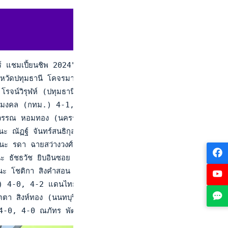
 แชมเปี้ยนชิพ 2024" สนามที่ 3 ณ ศูนย์พัฒนากีฬาเทนนิสแห่งชาติ
งข้าว จังหวัดปทุมธานี โคจรมาพบกันในรอบชิงชนะเลิศ ณวรรญา ณภาส
ญ์วรา โรจน์วิรุฬห์ (ปทุมธานี) ชนะ ไคลี่ ลิว (กทม.) 3-1 Ret. (
์ ไชยมงคล (กทม.) 4-1, 4-2 ซีเจี๋ย เซิน (จีน) ชนะ โนอาห์ หยาง
นะ ตฤษวรรณ หอมทอง (นครราชสีมา) 4-0, 4-0 พัชรกมล จันทราสา (
านี) ชนะ ณัฏฐ์ จันทร์สนธิกุล (กทม.) 4-0, 5-3 ชนินท์ โกวิทวัฒ
มา) ชนะ รดา ฉายสว่างวงศ์ (นนทบุรี) 4-0, 4-1 สุรพิชญา คล้อยดี
.) ชนะ ธัชธวัช ยิบอินซอย (กทม.) 5-3, 5-4(8-6) ธรรมลักษณ์ โ
 ชนะ โชติกา สิงคำสอน (นนทบุรี) 4-0, 4-0 พิรยา ทรัพย์พันแสน
.) 4-0, 4-2 แดนไทย ตาก้อง (ปทุมธานี) ชนะ วาริสโรจน์ เลิศ
ะ ปทิตตา สิงห์ทอง (นนทบุรี) 5-4(7-3), 4-2 แอมิลี่ โคนิกลิโอ (
ุรี) 4-0, 4-0 ณภัทร พัฒนเลิศพันธ์ (สมุทรปราการ) ชนะ กฤตภาส