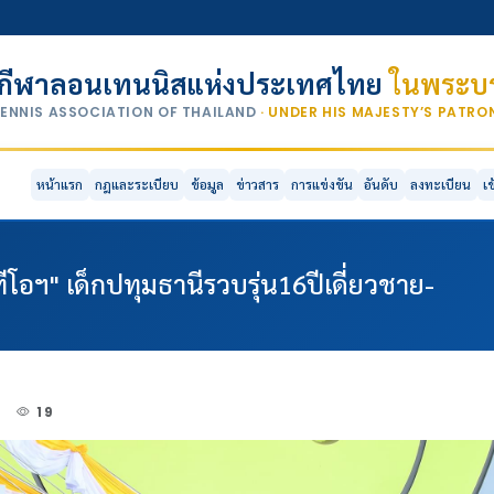
กีฬาลอนเทนนิสแห่งประเทศไทย
ในพระบร
TENNIS ASSOCIATION OF THAILAND
· UNDER HIS MAJESTY’S PATR
หน้าแรก
กฎและระเบียบ
ข้อมูล
ข่าวสาร
การแข่งขัน
อันดับ
ลงทะเบียน
เ
อฯ" เด็กปทุมธานีรวบรุ่น16ปีเดี่ยวชาย-
4
19