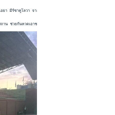
ไอยา มีร์ซาคูโลวา จากคาซัคสถาน มือวางอันดับ 2 ของรายการ ม
คสถาน ช่วยกันหวดเอาชนะ อเดลา โบริโซวา และ วิตาลิน่า ตูทูลิน่