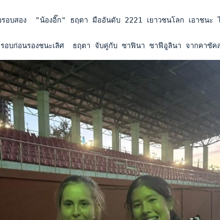
ยวรอบสอง  "น้องอิ๊ก" ธฤตา มืออันดับ 2221 เยาวชนโลก เอาชนะ 
่รอบก่อนรองชนะเลิศ  ธฤตา จับคู่กับ ซาฟินา ซาฟีอูลินา จากคาซั