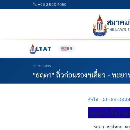
Skip to content
+66 2 503 4080
สมาคม
THE LAWN 
LTAT
EN
ข่าวสาร
"ธฤตา" ลิ่วก่อนรองฯเดี่ยว - ทะยาน
ทั่วไป · 23-04-202
"ธฤตา" ลิ่วก่อน
  ธฤตา หงษ์หยก ดาวรุ