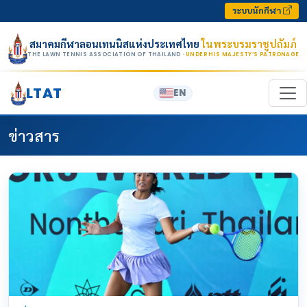
Skip to content
ระบบนักกีฬา
สมาคมกีฬาลอนเทนนิสแห่งประเทศไทย
ในพระบรมราชูปถัมภ์
THE LAWN TENNIS ASSOCIATION OF THAILAND
· UNDER HIS MAJESTY’S PATRONAGE
LTAT
EN
ข่าวสาร