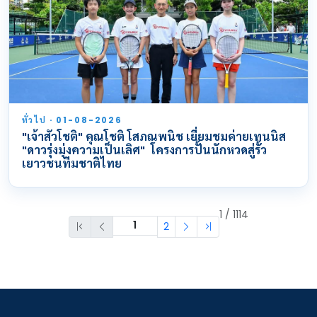
ทั่วไป · 01-08-2026
"เจ้าสัวโชติ" คุณโชติ โสภณพนิช เยี่ยมชมค่ายเทนนิส
"ดาวรุ่งมุ่งความเป็นเลิศ" โครงการปั้นนักหวดสู่รั้ว
เยาวชนทีมชาติไทย
1 / 1114
2